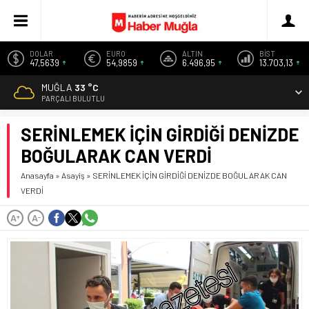
DOLAR
EURO
ALTIN
BİST
47,5639
54,9859
6.496,95
13.703,13
MUĞLA
33 °C
PARÇALI BULUTLU
SERİNLEMEK İÇİN GİRDİĞİ DENİZDE
BOĞULARAK CAN VERDİ
Anasayfa
»
Asayiş
»
SERİNLEMEK İÇİN GİRDİĞİ DENİZDE BOĞULARAK CAN
VERDİ
A
A
+
-