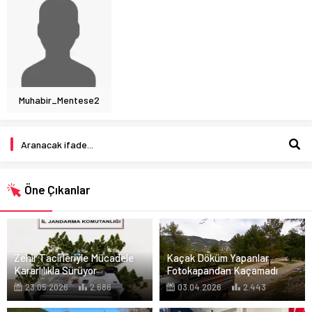
Muhabir_Mentese2
Öne Çıkanlar
Zehir Tacirleriyle Mücadele
Kaçak Döküm Yapanlar
Kararlılıkla Sürüyor
Fotokapandan Kaçamadı
23.05.2026
2.686
03.04.2026
2.443