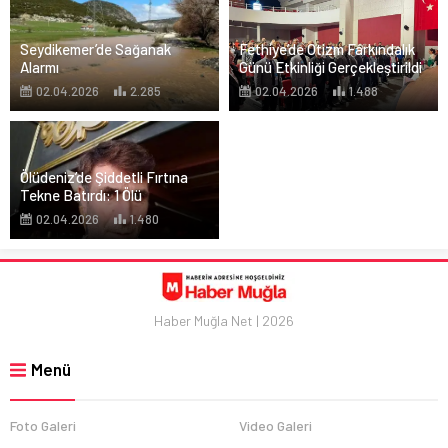
Seydikemer’de Sağanak
Fethiye’de Otizm Farkındalık
Alarmı
Günü Etkinliği Gerçekleştirildi
02.04.2026
2.285
02.04.2026
1.488
Ölüdeniz’de Şiddetli Fırtına
Tekne Batırdı: 1 Ölü
02.04.2026
1.480
Haber Muğla Net | 2026
Menü
Foto Galeri
Video Galeri