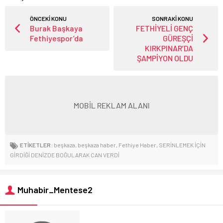
ÖNCEKİ KONU
SONRAKİ KONU
Burak Başkaya
FETHİYELİ GENÇ
Fethiyespor’da
GÜREŞÇİ
KIRKPINAR’DA
ŞAMPİYON OLDU
MOBİL REKLAM ALANI
ETİKETLER:
beşkaza
,
beşkaza haber
,
Fethiye Haber
,
SERİNLEMEK İÇİN
GİRDİĞİ DENİZDE BOĞULARAK CAN VERDİ
Muhabir_Mentese2