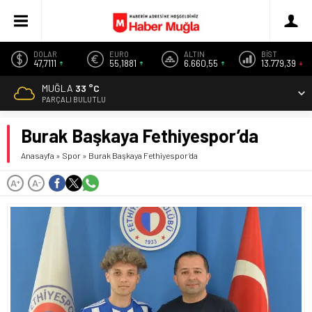
DOLAR
EURO
ALTIN
BİST
47,7111
55,1881
6.660,55
13.779,39
MUĞLA
33 °C
PARÇALI BULUTLU
Burak Başkaya Fethiyespor’da
Anasayfa
»
Spor
»
Burak Başkaya Fethiyespor’da
A
A
+
-