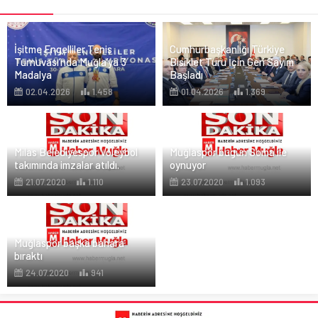
İşitme Engelliler Tenis
Cumhurbaşkanlığı Türkiye
Turnuvası’nda Muğla’ya 3
Bisiklet Turu İçin Geri Sayım
Madalya
Başladı
02.04.2026
1.458
01.04.2026
1.369
Milas Belediyespor Voleybol
Muğlaspor bugün Soma ile
takımında imzalar atıldı.
oynuyor
21.07.2020
1.110
23.07.2020
1.093
Muğlaspor başka bahara
bıraktı
24.07.2020
941