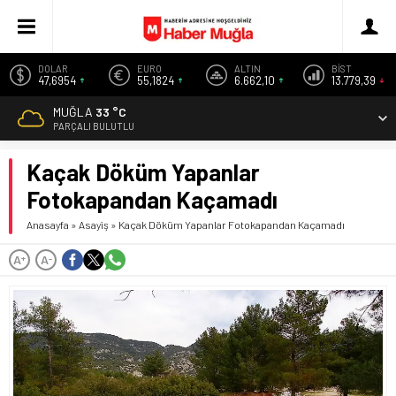
DOLAR
EURO
ALTIN
BİST
47,6954
55,1824
6.662,10
13.779,39
MUĞLA
33 °C
PARÇALI BULUTLU
Kaçak Döküm Yapanlar
Fotokapandan Kaçamadı
Anasayfa
»
Asayiş
»
Kaçak Döküm Yapanlar Fotokapandan Kaçamadı
A
A
+
-