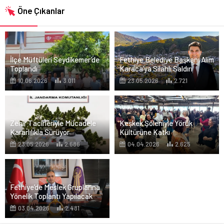
Öne Çıkanlar
İlçe Müftüleri Seydikemer’de
Fethiye Belediye Başkanı Alim
Toplandı
Karaca’ya Silahlı Saldırı
10.06.2026
3.011
23.05.2026
2.721
Zehir Tacirleriyle Mücadele
Keşkek Şöleniyle Yörük
Kararlılıkla Sürüyor
Kültürüne Katkı
23.05.2026
2.686
04.04.2026
2.625
Fethiye’de Meslek Gruplarına
Yönelik Toplantı Yapılacak
03.04.2026
2.481