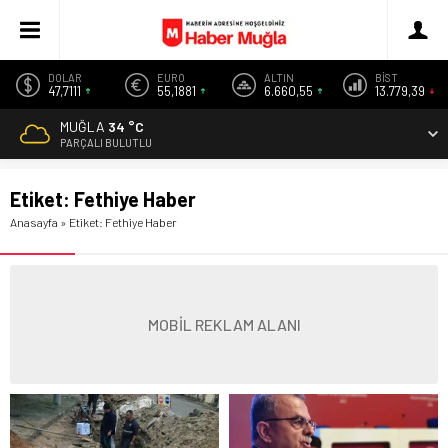
DOLAR
EURO
ALTIN
BİST
47,7111
55,1881
6.660,55
13.779,39
MUĞLA
34 °C
PARÇALI BULUTLU
Etiket:
Fethiye Haber
Anasayfa
»
Etiket: Fethiye Haber
MOBİL REKLAM ALANI