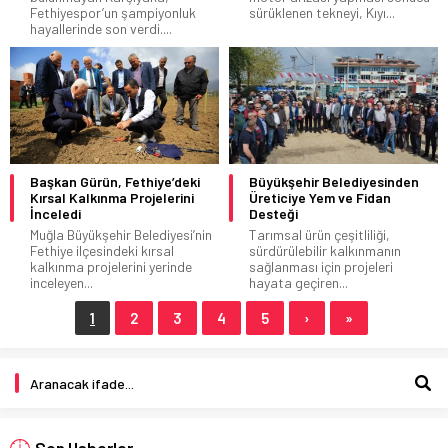
Fethiyespor’un şampiyonluk
sürüklenen tekneyi, Kıyı...
hayallerinde son verdi....
Başkan Gürün, Fethiye’deki
Büyükşehir Belediyesinden
Kırsal Kalkınma Projelerini
Üreticiye Yem ve Fidan
İnceledi
Desteği
Muğla Büyükşehir Belediyesi’nin
Tarımsal ürün çeşitliliği,
Fethiye ilçesindeki kırsal
sürdürülebilir kalkınmanın
kalkınma projelerini yerinde
sağlanması için projeleri
inceleyen...
hayata geçiren...
1
2
3
4
5
›
»