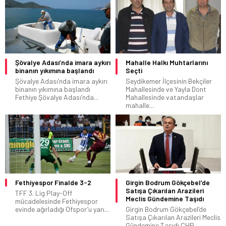
Şövalye Adası’nda imara aykırı
Mahalle Halkı Muhtarlarını
binanın yıkımına başlandı
Seçti
Şövalye Adası’nda imara aykırı
Seydikemer İlçesinin Bekçiler
binanın yıkımına başlandı
Mahallesinde ve Yayla Dont
Fethiye Şövalye Adası’nda...
Mahallesinde vatandaşlar
mahalle...
Fethiyespor Finalde 3-2
Girgin Bodrum Gökçebel’de
Satışa Çıkarılan Arazileri
TFF 3. Lig Play-Off
Meclis Gündemine Taşıdı
mücadelesinde Fethiyespor
evinde ağırladığı Ofspor’u yarı...
Girgin Bodrum Gökçebel’de
Satışa Çıkarılan Arazileri Meclis
Gündemine Taşıdı CHP...