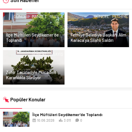
Son Haberler
GÜNCEL
MANŞET
MUGLA
GÜNCEL
FETHIYE
İlçe Müftüleri Seydikemer’de
Fethiye Belediye Başkanı Alim
Toplandı
Karaca’ya Silahlı Saldırı
GÜNCEL
ASAYIŞ
Zehir Tacirleriyle Mücadele
Kararlılıkla Sürüyor
Popüler Konular
İlçe Müftüleri Seydikemer’de Toplandı
10.06.2026
3.011
0