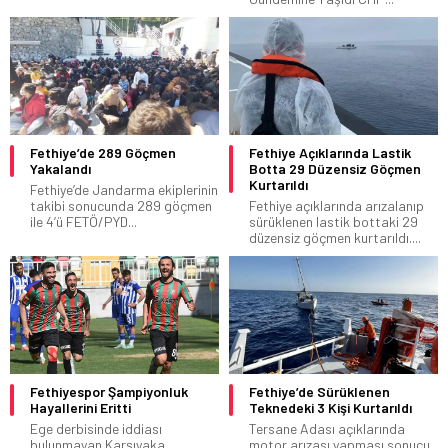
Fethiye’de 289 Göçmen
Fethiye Açıklarında Lastik
Yakalandı
Botta 29 Düzensiz Göçmen
Kurtarıldı
Fethiye’de Jandarma ekiplerinin
takibi sonucunda 289 göçmen
Fethiye açıklarında arızalanıp
ile 4’ü FETÖ/PYD...
sürüklenen lastik bottaki 29
düzensiz göçmen kurtarıldı....
Fethiyespor Şampiyonluk
Fethiye’de Sürüklenen
Hayallerini Eritti
Teknedeki 3 Kişi Kurtarıldı
Ege derbisinde iddiası
Tersane Adası açıklarında
bulunmayan Karşıyaka,
motor arızası yapması sonucu