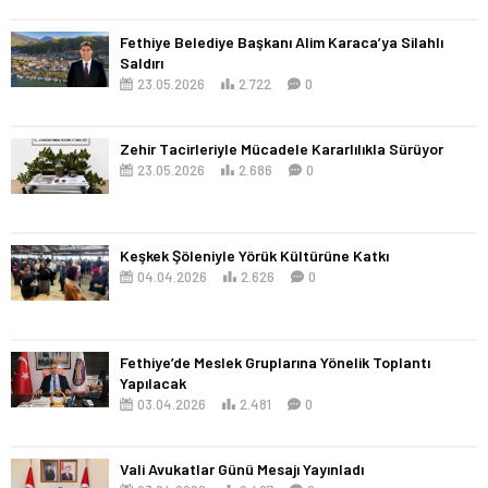
Fethiye Belediye Başkanı Alim Karaca’ya Silahlı
Saldırı
23.05.2026
2.722
0
Zehir Tacirleriyle Mücadele Kararlılıkla Sürüyor
23.05.2026
2.686
0
Keşkek Şöleniyle Yörük Kültürüne Katkı
04.04.2026
2.626
0
Fethiye’de Meslek Gruplarına Yönelik Toplantı
Yapılacak
03.04.2026
2.481
0
Vali Avukatlar Günü Mesajı Yayınladı