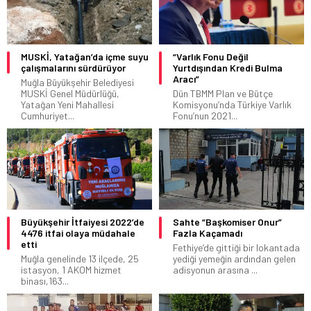
MUSKİ, Yatağan’da içme suyu
“Varlık Fonu Değil
çalışmalarını sürdürüyor
Yurtdışından Kredi Bulma
Aracı”
Muğla Büyükşehir Belediyesi
MUSKİ Genel Müdürlüğü,
Dün TBMM Plan ve Bütçe
Yatağan Yeni Mahallesi
Komisyonu’nda Türkiye Varlık
Cumhuriyet...
Fonu’nun 2021...
Büyükşehir İtfaiyesi 2022’de
Sahte “Başkomiser Onur”
4476 itfai olaya müdahale
Fazla Kaçamadı
etti
Fethiye’de gittiği bir lokantada
Muğla genelinde 13 ilçede, 25
yediği yemeğin ardından gelen
istasyon, 1 AKOM hizmet
adisyonun arasına ...
binası,163...