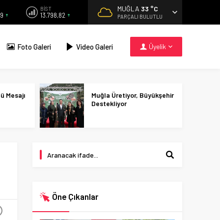
MUĞLA
33 °C
BİST
59
13.798,82
PARÇALI BULUTLU
Foto Galeri
Video Galeri
Üyelik
nü Mesajı
Muğla Üretiyor, Büyükşehir
Destekliyor
Öne Çıkanlar
+