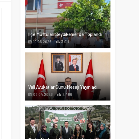
İlçe Müftüleri Seydikemer’de Toplandı
10.06.2026
3.011
Vali Avukatlar Günü Mesajı Yayınladı
03.04.2026
2.466