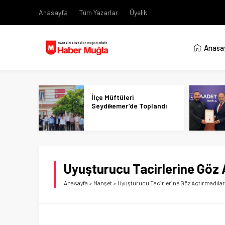
Anasayfa
Tüm Yazarlar
Üyelik
Anasa
İlçe Müftüleri
Seydikemer’de Toplandı
Uyuşturucu Tacirlerine Göz 
Anasayfa
»
Manşet
»
Uyuşturucu Tacirlerine Göz Açtırmadılar