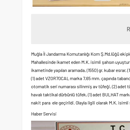
Muğla İl Jandarma Komutanlığı Kom Ş.Md.lüğü ekipler
Mahallesinde ikamet eden M.K. isimli şahsın uyuşturu
ikametinde yapılan aramada, (1550) gr. kubar esrar, 
(1) adet VZOR70CAL marka 7,65 mm. çapında tabanca,
otomatik seri numarası silinmiş av tüfeği, (2) adet tü
havalı taktikal dürbünlü tüfek, (1) adet BULHAT mark
nakit para ele geçirildi. Olayla ilgili olarak M.K. isimli
Haber Servisi