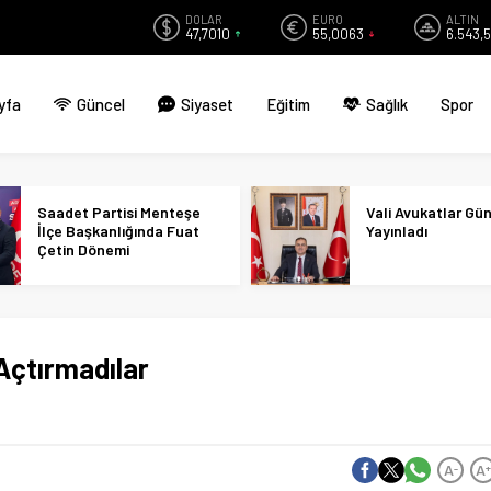
DOLAR
EURO
ALTIN
47,7010
55,0063
6.543,
yfa
Güncel
Siyaset
Eğitim
Sağlık
Spor
Saadet Partisi Menteşe
Vali Avukatlar Gü
İlçe Başkanlığında Fuat
Yayınladı
Çetin Dönemi
Açtırmadılar
A
A
-