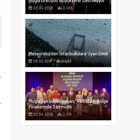
Muğla Üretiyor, Büyükşehir Destekliyor
03.04.2026
2.455
Meteoroloji’den İstanbullulara Uyarı Geldi
09.02.2018
2.433
,
Muğla’dan büyük başarı: TÜBİTAK Bölge
L
Finallerinde 3 birincilik
02.04.2026
2.319