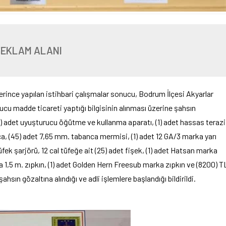
REKLAM ALANI
ince yapılan istihbari çalışmalar sonucu, Bodrum İlçesi Akyarlar
cu madde ticareti yaptığı bilgisinin alınması üzerine şahsın
(1) adet uyuşturucu öğütme ve kullanma aparatı, (1) adet hassas terazi
 (45) adet 7,65 mm. tabanca mermisi, (1) adet 12 GA/3 marka yarı
fek şarjörü, 12 cal tüfeğe ait (25) adet fişek, (1) adet Hatsan marka
a 1,5 m. zıpkın, (1) adet Golden Hern Freesub marka zıpkın ve (8200) T
 şahsın gözaltına alındığı ve adli işlemlere başlandığı bildirildi.