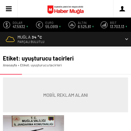
DOLAR
EURO
ALTIN
BİST
47,5932
55,0919
6.525,81
13.703,13
MUĞLA
34 °C
PARÇALI BULUTLU
Etiket:
uyuşturucu tacirleri
Anasayfa
»
Etiket: uyuşturucu tacirleri
MOBİL REKLAM ALANI