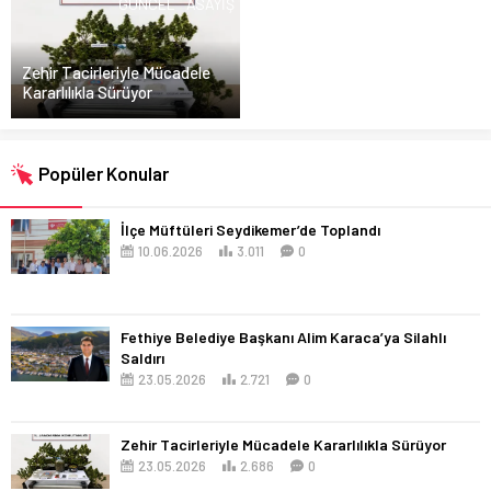
GÜNCEL
ASAYIŞ
Zehir Tacirleriyle Mücadele
Kararlılıkla Sürüyor
Popüler Konular
İlçe Müftüleri Seydikemer’de Toplandı
10.06.2026
3.011
0
Fethiye Belediye Başkanı Alim Karaca’ya Silahlı
Saldırı
23.05.2026
2.721
0
Zehir Tacirleriyle Mücadele Kararlılıkla Sürüyor
23.05.2026
2.686
0