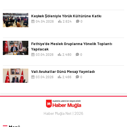
Keşkek Şöleniyle Yörük Kültürüne Katkı
04.04.2026
2.624
0
Fethiye’de Meslek Gruplarına Yönelik Toplantı
Yapılacak
03.04.2026
2.480
0
Vali Avukatlar Günü Mesajı Yayınladı
03.04.2026
2.466
0
Haber Muğla Net | 2026
Menü