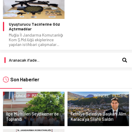
Uyuşturucu Tacirlerine Göz
Açtırmadılar
Muğla İl Jandarma Komutanlığı
Kom Ş.Md.lüğü ekiplerince
yapılan istihbari çalışmalar...
Son Haberler
GÜNCEL
MANŞET
MUGLA
GÜNCEL
FETHIYE
İlçe Müftüleri Seydikemer’de
Fethiye Belediye Başkanı Alim
Toplandı
Karaca’ya Silahlı Saldırı