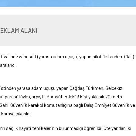
REKLAM ALANI
stivalinde wingsuit (yarasa adam uçuşu) yapan pilot ile tandem (ikili)
aralandı.
 pistinden yarasa adam uçuşu yapan Çağdaş Türkmen, Belcekız
tun paraşütüyle çarpıştı. Paraşütlerdeki 3 kişi yaklaşık 20 metre
Sahil Güvenlik karakol komutanlığına bağlı Dalış Emniyet Güvenlik ve
karaya çıkarıldı.
arın sağlık hayati tehlikelerinin bulunmadığı öğrenildi. Öte yandan iki