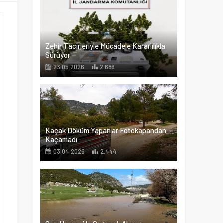
Zehir Tacirleriyle Mücadele Kararlılıkla
Sürüyor
23.05.2026
2.686
Kaçak Döküm Yapanlar Fotokapandan
Kaçamadı
03.04.2026
2.444