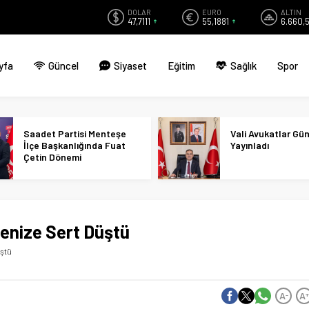
DOLAR
EURO
ALTIN
47,7111
55,1881
6.660,
yfa
Güncel
Siyaset
Eğitim
Sağlık
Spor
Saadet Partisi Menteşe
Vali Avukatlar Gü
İlçe Başkanlığında Fuat
Yayınladı
Çetin Dönemi
enize Sert Düştü
üştü
A
A
-