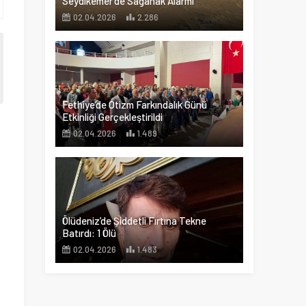
Seydikemer’de Sağanak Alarmı
02.04.2026
2.286
Fethiye’de Otizm Farkındalık Günü
Etkinliği Gerçekleştirildi
02.04.2026
1.489
Ölüdeniz’de Şiddetli Fırtına Tekne
Batırdı: 1 Ölü
02.04.2026
1.483