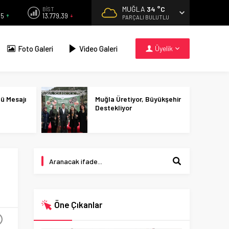
MUĞLA
34 °C
BİST
55
13.779,39
PARÇALI BULUTLU
Foto Galeri
Video Galeri
Üyelik
nü Mesajı
Muğla Üretiyor, Büyükşehir
Destekliyor
Öne Çıkanlar
+