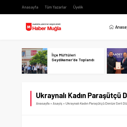
Anasayfa
Tüm Yazarlar
Üyelik
Anasa
İlçe Müftüleri
Seydikemer’de Toplandı
Ukraynalı Kadın Paraşütçü D
Anasayfa
»
Asayiş
»
Ukraynalı Kadın Paraşütçü Denize Sert D