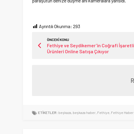
paraşütün denize düşme anı kameralara yansıdı.
Ayrıntılı Okunma:
293
ÖNCEKİ KONU
Fethiye ve Seydikemer’in Coğrafi İşaretli
Ürünleri Online Satışa Çıkıyor
ETİKETLER:
beşkaza
,
beşkaza haber
,
Fethiye
,
Fethiye Haber