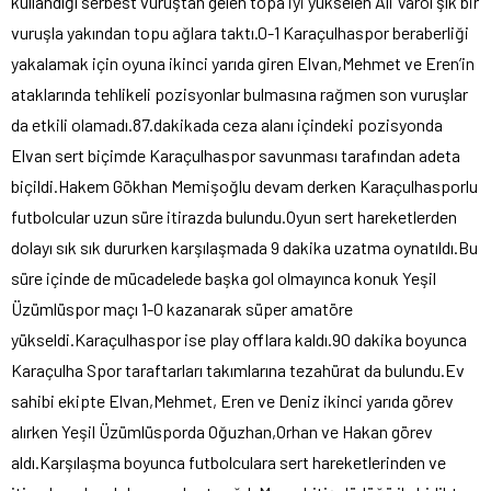
kullandığı serbest vuruştan gelen topa iyi yükselen Ali Varol şık bir
vuruşla yakından topu ağlara taktı.0-1 Karaçulhaspor beraberliği
yakalamak için oyuna ikinci yarıda giren Elvan,Mehmet ve Eren’in
ataklarında tehlikeli pozisyonlar bulmasına rağmen son vuruşlar
da etkili olamadı.87.dakikada ceza alanı içindeki pozisyonda
Elvan sert biçimde Karaçulhaspor savunması tarafından adeta
biçildi.Hakem Gökhan Memişoğlu devam derken Karaçulhasporlu
futbolcular uzun süre itirazda bulundu.Oyun sert hareketlerden
dolayı sık sık dururken karşılaşmada 9 dakika uzatma oynatıldı.Bu
süre içinde de mücadelede başka gol olmayınca konuk Yeşil
Üzümlüspor maçı 1-0 kazanarak süper amatöre
yükseldi.Karaçulhaspor ise play offlara kaldı.90 dakika boyunca
Karaçulha Spor taraftarları takımlarına tezahürat da bulundu.Ev
sahibi ekipte Elvan,Mehmet, Eren ve Deniz ikinci yarıda görev
alırken Yeşil Üzümlüsporda Oğuzhan,Orhan ve Hakan görev
aldı.Karşılaşma boyunca futbolculara sert hareketlerinden ve