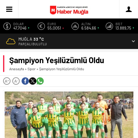
DOLAR
EURO
ALTIN
BİST
47,7046
55,0051
6.584,66
13.889,75
MUĞLA
33 °C
PARÇALI BULUTLU
Şampiyon Yeşilüzümlü Oldu
Anasayfa
»
Spor
»
Şampiyon Yeşilüzümlü Oldu
A
A
+
-