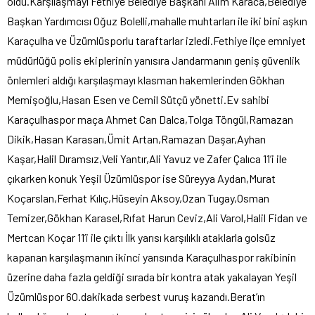
oldu.Karşılaşmayı Fethiye Belediye Başkanı Alim Karaca,Belediye
Başkan Yardımcısı Oğuz Bolelli,mahalle muhtarları ile iki bini aşkın
Karaçulha ve Üzümlüsporlu taraftarlar izledi.Fethiye ilçe emniyet
müdürlüğü polis ekiplerinin yanısıra Jandarmanın geniş güvenlik
önlemleri aldığı karşılaşmayı klasman hakemlerinden Gökhan
Memişoğlu,Hasan Esen ve Cemil Sütçü yönetti.Ev sahibi
Karaçulhaspor maça Ahmet Can Dalca,Tolga Töngül,Ramazan
Dikik,Hasan Karasarı,Ümit Artan,Ramazan Daşar,Ayhan
Kaşar,Halil Dıramsız,Veli Yantır,Ali Yavuz ve Zafer Çalıca 11’i ile
çıkarken konuk Yeşil Üzümlüspor ise Süreyya Aydan,Murat
Koçarslan,Ferhat Kılıç,Hüseyin Aksoy,Ozan Tugay,Osman
Temizer,Gökhan Karasel,Rıfat Harun Ceviz,Ali Varol,Halil Fidan ve
Mertcan Koçar 11’i ile çıktı İlk yarısı karşılıklı ataklarla golsüz
kapanan karşılaşmanın ikinci yarısında Karaçulhaspor rakibinin
üzerine daha fazla geldiği sırada bir kontra atak yakalayan Yeşil
Üzümlüspor 60.dakikada serbest vuruş kazandı.Berat’ın