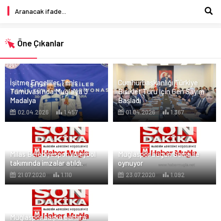
Öne Çıkanlar
İşitme Engelliler Tenis
Cumhurbaşkanlığı Türkiye
Turnuvası’nda Muğla’ya 3
Bisiklet Turu İçin Geri Sayım
Madalya
Başladı
02.04.2026
1.457
01.04.2026
1.367
Milas Belediyespor Voleybol
Muğlaspor bugün Soma ile
takımında imzalar atıldı.
oynuyor
21.07.2020
1.110
23.07.2020
1.092
Muğlaspor başka bahara