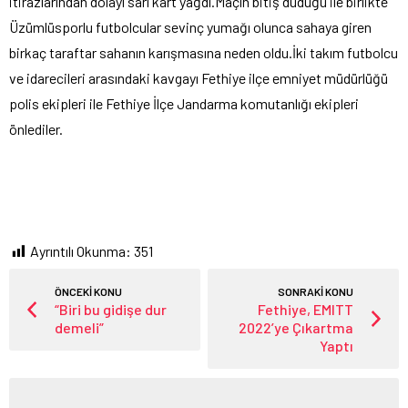
itirazlarından dolayı sarı kart yağdı.Maçın bitiş düdüğü ile birlikte
Üzümlüsporlu futbolcular sevinç yumağı olunca sahaya giren
birkaç taraftar sahanın karışmasına neden oldu.İki takım futbolcu
ve idarecileri arasındaki kavgayı Fethiye ilçe emniyet müdürlüğü
polis ekipleri ile Fethiye İlçe Jandarma komutanlığı ekipleri
önlediler.
Ayrıntılı Okunma:
351
ÖNCEKİ KONU
SONRAKİ KONU
“Biri bu gidişe dur
Fethiye, EMITT
demeli”
2022’ye Çıkartma
Yaptı