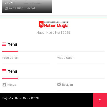
bıraktı
24.07.2020
941
Haber Muğla Net | 2026
Menü
Foto Galeri
Video Galeri
Menü
Künye
İletişim
Muğla'nın Haber Sitesi | 2026