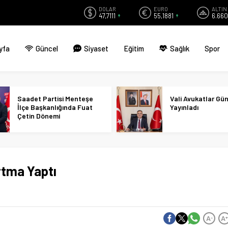
DOLAR
EURO
ALTIN
47,7111
55,1881
6.660
yfa
Güncel
Siyaset
Eğitim
Sağlık
Spor
Saadet Partisi Menteşe
Vali Avukatlar Gü
İlçe Başkanlığında Fuat
Yayınladı
Çetin Dönemi
rtma Yaptı
A
A
-