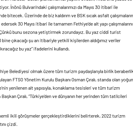
or. İnönü Bulvarı’ndaki çalışmalarımızı da Mayıs 30 itibari ile
sinde bitecek. Üzerinde de biz kaldırım ve BSK sıcak asfalt çalışmaların
e edersek 30 Mayıs itibari ile tamamen Fethiye’de alt yapı çalışmalarını
Çünkü bunu sezona yetiştirmek zorundayız. Bu yaz ciddi turist
bine çıkacağı şu an itibariyle yetkili kişilerden aldığımız veriler
racağız bu yaz” ifadelerini kullandı.
ethiye Belediyesi olmak üzere tüm turizm paydaşlarıyla birlik beraberli
urgulayan FTSO Yönetim Kurulu Başkanı Osman Çıralı, standa olan yoğu
’nin yenilenen alt yapısıyla, konaklama tesisleri ve tüm turizm
aşkan Çıralı, “Türkiye’den ve dünyanın her yerinden tüm tatilcileri
emli ikili görüşmeler gerçekleştirdiklerini belirterek, 2022 turizm
nı çizdi.