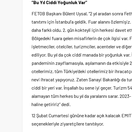
“Bu Yıl Ciddi Yoğunluk Var”
FETOB Başkanı Bülent Uysal, ‘’2 yıl aradan sonra Fethi
tanıtımı için İstanbul’a geldik. Fuar alanını özlemişi
daha farklı oldu. 2. gün kokteyli için herkesi davet e
Bölgedeki fuara gelen misafirlerin de çok ilgisi var. 
işletmeciler, otelciler, turizmciler, acenteler ve diğer
ediliyor. Bu yıl da çok ciddi manada bir yoğunluk var. 
pandeminin zayıflamasıyla, aşılamanın da etkisiyle 202
otellerimiz, tüm Türkiye’deki otellerimiz bir ihracatç
nevi ihracat yapıyoruz. Zaten Sanayi Bakanlığı da tu
ciddi bir yeri var. İnşallah bu sene iyi geçer. Turizm 
alamayan tüm herkes bu yıl da yaralarını sarar. 2023
haline getiririz” dedi.
12 Şubat Cumartesi gününe kadar açık kalacak EMITT 
seçenekleriyle ziyaretçilere tanıtılıyor.