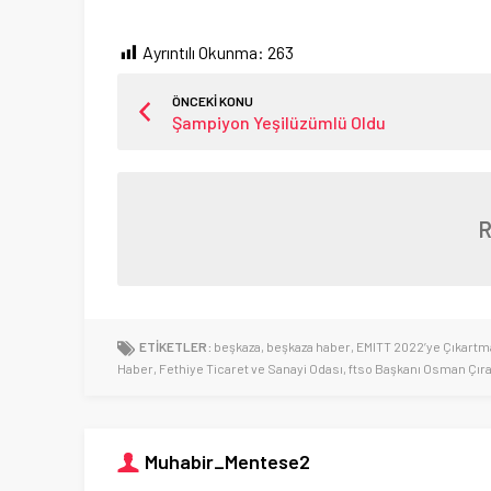
Ayrıntılı Okunma:
263
ÖNCEKİ KONU
Şampiyon Yeşilüzümlü Oldu
ETİKETLER:
beşkaza
,
beşkaza haber
,
EMITT 2022’ye Çıkartma
Haber
,
Fethiye Ticaret ve Sanayi Odası
,
ftso Başkanı Osman Çıra
Muhabir_Mentese2