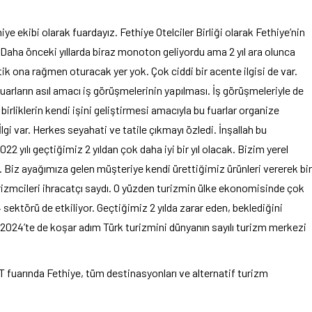
ye ekibi olarak fuardayız. Fethiye Otelciler Birliği olarak Fethiye’nin
z. Daha önceki yıllarda biraz monoton geliyordu ama 2 yıl ara olunca
ttik ona rağmen oturacak yer yok. Çok ciddi bir acente ilgisi de var.
Fuarların asıl amacı iş görüşmelerinin yapılması. İş görüşmeleriyle de
 birliklerin kendi işini geliştirmesi amacıyla bu fuarlar organize
İlgi var. Herkes seyahati ve tatile çıkmayı özledi. İnşallah bu
2 yılı geçtiğimiz 2 yıldan çok daha iyi bir yıl olacak. Bizim yerel
ı. Biz ayağımıza gelen müşteriye kendi ürettiğimiz ürünleri vererek bir
rizmcileri ihracatçı saydı. O yüzden turizmin ülke ekonomisinde çok
54 sektörü de etkiliyor. Geçtiğimiz 2 yılda zarar eden, beklediğini
- 2024’te de koşar adım Türk turizmini dünyanın sayılı turizm merkezi
fuarında Fethiye, tüm destinasyonları ve alternatif turizm