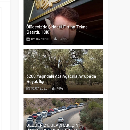
Ölüdeniz’de Şiddetli Fırtına Tekne
Batırdı: 1 Ölü
02.04.2026
1.483
3200 Yaşındaki Ata Ağacına Avrupa’da
Büyük İlgi
10.07.2023
484
ÖLÜDENİZ’E ULAŞMAK İÇİN