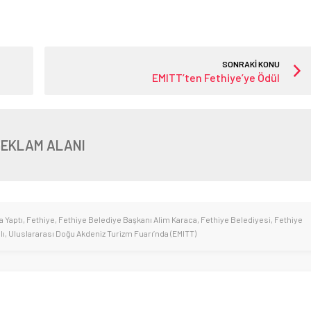
SONRAKİ KONU
EMITT’ten Fethiye’ye Ödül
REKLAM ALANI
 Yaptı
,
Fethiye
,
Fethiye Belediye Başkanı Alim Karaca
,
Fethiye Belediyesi
,
Fethiye
lı
,
Uluslararası Doğu Akdeniz Turizm Fuarı’nda (EMITT)