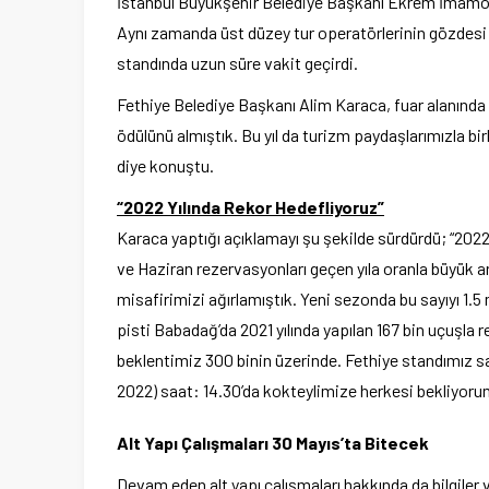
İstanbul Büyükşehir Belediye Başkanı Ekrem İmamoğlu’
Aynı zamanda üst düzey tur operatörlerinin gözdesi F
standında uzun süre vakit geçirdi.
Fethiye Belediye Başkanı Alim Karaca, fuar alanında 
ödülünü almıştık. Bu yıl da turizm paydaşlarımızla b
diye konuştu.
“2022 Yılında Rekor Hedefliyoruz”
Karaca yaptığı açıklamayı şu şekilde sürdürdü; “2022
ve Haziran rezervasyonları geçen yıla oranla büyük a
misafirimizi ağırlamıştık. Yeni sezonda bu sayıyı 1.5
pisti Babadağ’da 2021 yılında yapılan 167 bin uçuşla r
beklentimiz 300 binin üzerinde. Fethiye standımız sa
2022) saat: 14.30’da kokteylimize herkesi bekliyoru
Alt Yapı Çalışmaları 30 Mayıs’ta Bitecek
Devam eden alt yapı çalışmaları hakkında da bilgiler