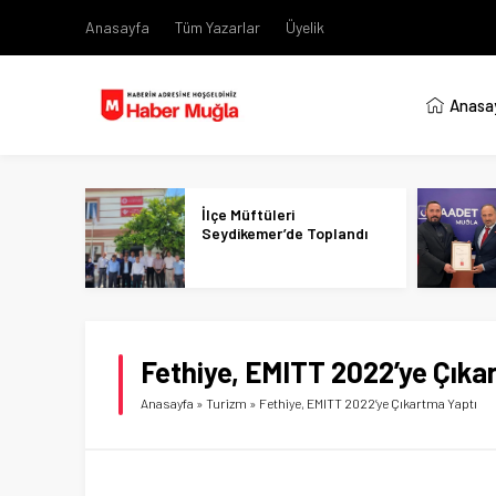
Anasayfa
Tüm Yazarlar
Üyelik
Anasa
İlçe Müftüleri
Seydikemer’de Toplandı
Fethiye, EMITT 2022’ye Çıka
Anasayfa
»
Turizm
»
Fethiye, EMITT 2022’ye Çıkartma Yaptı