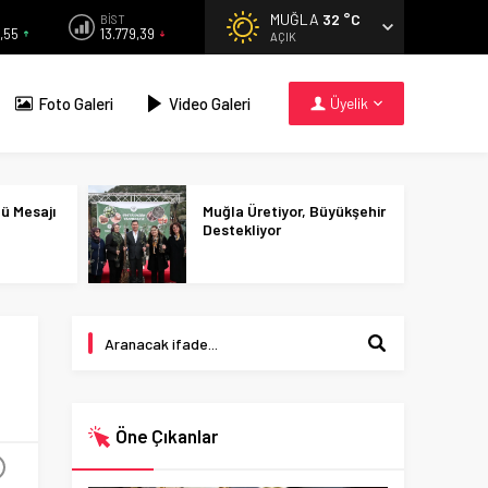
MUĞLA
32 °C
BİST
,55
13.779,39
AÇIK
Foto Galeri
Video Galeri
Üyelik
nü Mesajı
Muğla Üretiyor, Büyükşehir
Destekliyor
Öne Çıkanlar
+