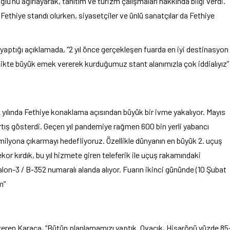
nu ağırlayarak, tanıtım ve turizm çalışmaları hakkında bilgi verdi.
ethiye standı olurken, siyasetçiler ve ünlü sanatçılar da Fethiye
yaptığı açıklamada, “2 yıl önce gerçekleşen fuarda en iyi destinasyon
irlikte büyük emek vererek kurduğumuz stant alanımızla çok iddialıyız”
 yılında Fethiye konaklama açısından büyük bir ivme yakalıyor. Mayıs
rtış gösterdi. Geçen yıl pandemiye rağmen 600 bin yerli yabancı
 milyona çıkarmayı hedefliyoruz. Özellikle dünyanın en büyük 2. uçuş
ekor kırdık, bu yıl hizmete giren teleferik ile uçuş rakamındaki
lon-3 / B-352 numaralı alanda alıyor. Fuarın ikinci gününde (10 Şubat
m”
 veren Karaca, “Bütün planlamamızı yaptık. Ovacık, Hisarönü yüzde 85