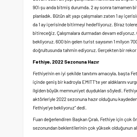
90’ı şu anda bitmiş durumda. 2 ay sonra tamamen bitiy
planladık. Bütün alt yapı çalışmaları zaten 1 ay içeri
da 1 ay içerisinde bitirmeyi hedefliyoruz. Biraz toler
bitireceğiz. Çalışmalara durmadan devam ediyoruz. 
bekliyoruz. 600 bin gelen turist sayısının 1 milyon 700 
doğrultusunda tahmin ediyoruz. Gerçekten bir rekor kı
Fethiye, 2022 Sezonuna Hazır
Fethiye’nin en iyi şekilde tanıtımı amacıyla, başta F
içinde geniş bir kadroyla EMITT’te yer aldıklarını v
ilgiden büyük memnuniyet duydukları söyledi. Fethiye
aktörleriyle 2022 sezonuna hazır olduğunu kaydeden B
Fethiye’ye bekliyoruz” dedi.
Fuarı değerlendiren Başkan Çıralı, Fethiye için çok ön
sezonundan beklentilerinin çok yüksek olduğunun altı