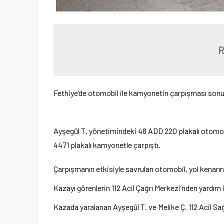
Fethiye’de otomobil ile kamyonetin çarpışması sonucu
Ayşegül T. yönetimindeki 48 ADD 220 plakalı otomobi
4471 plakalı kamyonetle çarpıştı.
Çarpışmanın etkisiyle savrulan otomobil, yol kenarı
Kazayı görenlerin 112 Acil Çağrı Merkezi’nden yardım i
Kazada yaralanan Ayşegül T. ve Melike Ç. 112 Acil Sağ