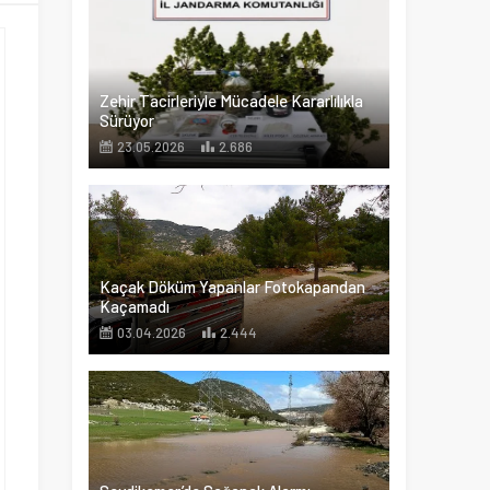
Zehir Tacirleriyle Mücadele Kararlılıkla
Sürüyor
23.05.2026
2.686
Kaçak Döküm Yapanlar Fotokapandan
Kaçamadı
03.04.2026
2.444