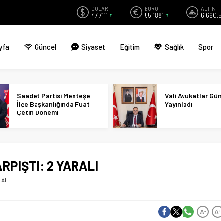
DOLAR
EURO
ALTIN
47,7111
55,1881
6.660,
yfa
Güncel
Siyaset
Eğitim
Sağlık
Spor
Saadet Partisi Menteşe
Vali Avukatlar Gü
İlçe Başkanlığında Fuat
Yayınladı
Çetin Dönemi
PIŞTI: 2 YARALI
RALI
A
A
-