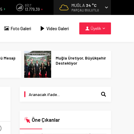
MUĞLA
34 °C
BİST
55
13.779,39
PARÇALI BULUTLU
Foto Galeri
Video Galeri
Üyelik
nü Mesajı
Muğla Üretiyor, Büyükşehir
Destekliyor
Öne Çıkanlar
+