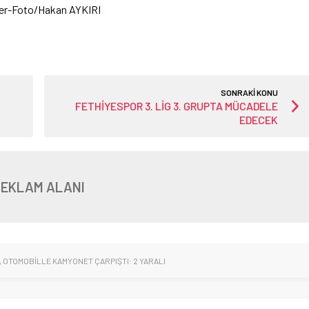
.Haber-Foto/Hakan AYKIRI
SONRAKİ KONU
FETHİYESPOR 3. LİG 3. GRUPTA MÜCADELE
EDECEK
REKLAM ALANI
,
OTOMOBİLLE KAMYONET ÇARPIŞTI: 2 YARALI