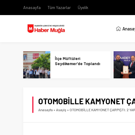
Anasayfa
Tüm Yazarlar
Üyelik
Anasa
İlçe Müftüleri
Seydikemer’de Toplandı
OTOMOBİLLE KAMYONET ÇAR
Anasayfa
»
Asayiş
»
OTOMOBİLLE KAMYONET ÇARPIŞTI: 2 YA