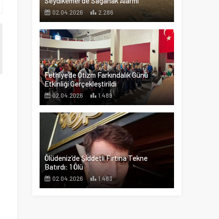
Seydikemer’de Sağanak Alarmı
02.04.2026
2.286
Fethiye’de Otizm Farkındalık Günü
Etkinliği Gerçekleştirildi
02.04.2026
1.489
Ölüdeniz’de Şiddetli Fırtına Tekne
Batırdı: 1 Ölü
02.04.2026
1.483