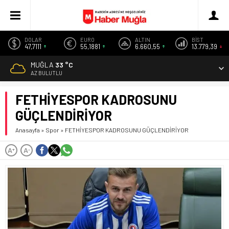
DOLAR
EURO
ALTIN
BİST
47,7111
55,1881
6.660,55
13.779,39
MUĞLA
33 °C
AZ BULUTLU
FETHİYESPOR KADROSUNU
GÜÇLENDİRİYOR
Anasayfa
»
Spor
»
FETHİYESPOR KADROSUNU GÜÇLENDİRİYOR
A
A
+
-