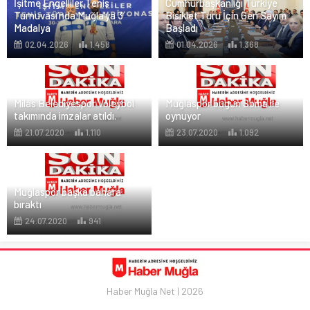
İşitme Engelliler Tenis
Cumhurbaşkanlığı Türkiye
Turnuvası’nda Muğla’ya 3
Bisiklet Turu İçin Geri Sayım
Madalya
Başladı
02.04.2026
1.458
01.04.2026
1.368
Milas Belediyespor Voleybol
Muğlaspor bugün Soma ile
takımında imzalar atıldı.
oynuyor
21.07.2020
1.110
23.07.2020
1.092
Muğlaspor başka bahara
bıraktı
24.07.2020
941
Haber Muğla Net | 2026