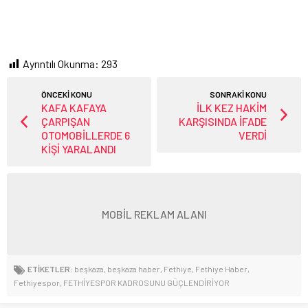
Ayrıntılı Okunma:
293
ÖNCEKİ KONU
SONRAKİ KONU
KAFA KAFAYA
İLK KEZ HAKİM
ÇARPIŞAN
KARŞISINDA İFADE
OTOMOBİLLERDE 6
VERDİ
KİŞİ YARALANDI
MOBİL REKLAM ALANI
ETİKETLER:
beşkaza
,
beşkaza haber
,
Fethiye
,
Fethiye Haber
,
Fethiyespor
,
FETHİYESPOR KADROSUNU GÜÇLENDİRİYOR