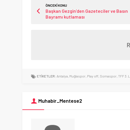
ÖNCEKİ KONU
Başkan Gezgin’den Gazeteciler ve Basın
Bayramı kutlaması
ETİKETLER:
Antalya
,
Muğlaspor
,
Play off
,
Somaspor
,
TFF 3. L
Muhabir_Mentese2