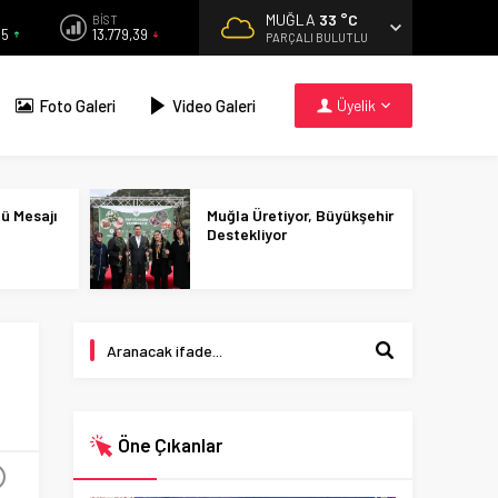
MUĞLA
33 °C
BİST
55
13.779,39
PARÇALI BULUTLU
Foto Galeri
Video Galeri
Üyelik
nü Mesajı
Muğla Üretiyor, Büyükşehir
Destekliyor
Öne Çıkanlar
+