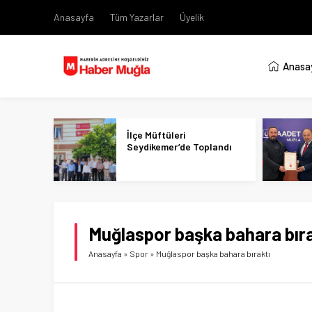
Anasayfa
Tüm Yazarlar
Üyelik
Anasa
İlçe Müftüleri
Seydikemer’de Toplandı
Muğlaspor başka bahara bıra
Anasayfa
»
Spor
»
Muğlaspor başka bahara bıraktı