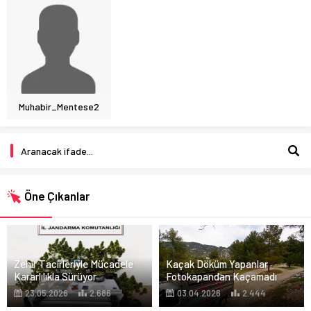
Muhabir_Mentese2
Öne Çıkanlar
Zehir Tacirleriyle Mücadele
Kaçak Döküm Yapanlar
Kararlılıkla Sürüyor
Fotokapandan Kaçamadı
23.05.2026
2.686
03.04.2026
2.444