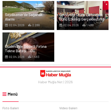
Seydikemer’de Sağanak
Fethiye’de Otizm Farkındalık
Alarmı
Günü Etkinliği Gerçekleştirildi
02.04.2026
2.286
02.04.2026
1.489
Ölüdeniz’de Şiddetli Fırtına
Tekne Batırdı: 1 Ölü
02.04.2026
1.483
Haber Muğla Net | 2026
Menü
Foto Galeri
Video Galeri