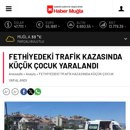
DOLAR
EURO
ALTIN
BİST
47,7111
55,1881
6.660,55
13.779,39
MUĞLA
33 °C
PARÇALI BULUTLU
FETHİYEDEKİ TRAFİK KAZASINDA
KÜÇÜK ÇOCUK YARALANDI
Anasayfa
»
Asayiş
»
FETHİYEDEKİ TRAFİK KAZASINDA KÜÇÜK ÇOCUK
YARALANDI
A
A
+
-