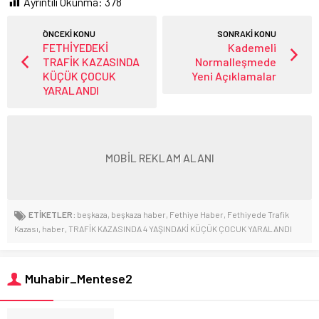
Ayrıntılı Okunma:
378
ÖNCEKİ KONU
SONRAKİ KONU
FETHİYEDEKİ
Kademeli
TRAFİK KAZASINDA
Normalleşmede
KÜÇÜK ÇOCUK
Yeni Açıklamalar
YARALANDI
MOBİL REKLAM ALANI
ETİKETLER:
beşkaza
,
beşkaza haber
,
Fethiye Haber
,
Fethiyede Trafik
Kazası
,
haber
,
TRAFİK KAZASINDA 4 YAŞINDAKİ KÜÇÜK ÇOCUK YARALANDI
Muhabir_Mentese2