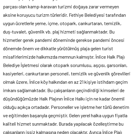
parçası olan kamp-karavan turizmi doğaya zarar vermeyen
aksine koruyucu turizm türleridir. Fethiye Belediyesi tarafından
uygun ücretlerle yeme, içme, otopark, cankurtaran, temizlik,
duş-tuvalet, güvenlik vb. plaj hizmeti sağlanmaktadır. Bu
hizmetler gerek pandemi döneminde gerekse pandemi öncesi
dönemde önem ve dikkatle yürütülmüş plaja gelen turist
misafirlerimizde halkımızda memnun kalmıştır. İnlice Halk Plajı
Belediye İşletmesi olarak otopark sorumlusu, aşçısı, garsonları,
kasiyerleri, cankurtaran personeli, temizlik ve güvenlik görevlileri
olmak üzere, İnlice köy halkından en az 21 kişiye istihdam geçim
imkanı sağlamaktadır. Bu çalışanların geçindirdiği kimseleri de
düşündüğümüzde Halk Plajının İnlice Halkı için ne kadar önemli
olduğu açıkça ortadadır. Personeller ve işletme her türlü denetim
ve eğitimden başarıyla geçmiştir. Gelen yerel halka uygun fiyatla
kaliteli hizmet sunmaktadır. Burada yapılacak özelleştirme bu
çalışanların işsiz kalmasına neden olacaktır. Ayrıca İnlice Plajı