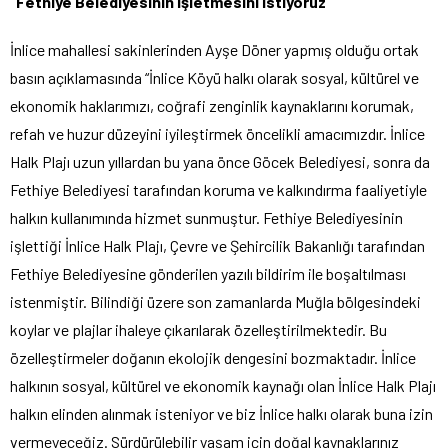
“Fethiye Belediyesinin İşletmesini İstiyoruz”
İnlice mahallesi sakinlerinden Ayşe Döner yapmış olduğu ortak
basın açıklamasında “İnlice Köyü halkı olarak sosyal, kültürel ve
ekonomik haklarımızı, coğrafi zenginlik kaynaklarını korumak,
refah ve huzur düzeyini iyileştirmek öncelikli amacımızdır. İnlice
Halk Plajı uzun yıllardan bu yana önce Göcek Belediyesi, sonra da
Fethiye Belediyesi tarafından koruma ve kalkındırma faaliyetiyle
halkın kullanımında hizmet sunmuştur. Fethiye Belediyesinin
işlettiği İnlice Halk Plajı, Çevre ve Şehircilik Bakanlığı tarafından
Fethiye Belediyesine gönderilen yazılı bildirim ile boşaltılması
istenmiştir. Bilindiği üzere son zamanlarda Muğla bölgesindeki
koylar ve plajlar ihaleye çıkarılarak özelleştirilmektedir. Bu
özelleştirmeler doğanın ekolojik dengesini bozmaktadır. İnlice
halkının sosyal, kültürel ve ekonomik kaynağı olan İnlice Halk Plajı
halkın elinden alınmak isteniyor ve biz İnlice halkı olarak buna izin
vermeyeceğiz. Sürdürülebilir yaşam için doğal kaynaklarınız