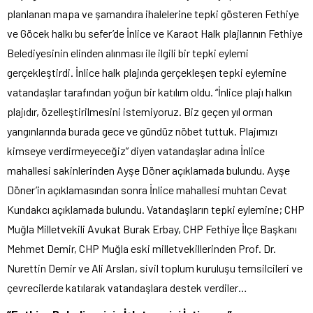
planlanan mapa ve şamandıra ihalelerine tepki gösteren Fethiye
ve Göcek halkı bu sefer’de İnlice ve Karaot Halk plajlarının Fethiye
Belediyesinin elinden alınması ile ilgili bir tepki eylemi
gerçekleştirdi. İnlice halk plajında gerçekleşen tepki eylemine
vatandaşlar tarafından yoğun bir katılım oldu. “İnlice plajı halkın
plajıdır, özelleştirilmesini istemiyoruz. Biz geçen yıl orman
yangınlarında burada gece ve gündüz nöbet tuttuk. Plajımızı
kimseye verdirmeyeceğiz” diyen vatandaşlar adına İnlice
mahallesi sakinlerinden Ayşe Döner açıklamada bulundu. Ayşe
Döner’in açıklamasından sonra İnlice mahallesi muhtarı Cevat
Kundakcı açıklamada bulundu. Vatandaşların tepki eylemine; CHP
Muğla Milletvekili Avukat Burak Erbay, CHP Fethiye İlçe Başkanı
Mehmet Demir, CHP Muğla eski milletvekillerinden Prof. Dr.
Nurettin Demir ve Ali Arslan, sivil toplum kuruluşu temsilcileri ve
çevrecilerde katılarak vatandaşlara destek verdiler…