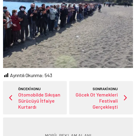
Ayrıntılı Okunma:
543
ÖNCEKİ KONU
SONRAKİ KONU
Otomobilde Sıkışan
Göcek Ot Yemekleri
Sürücüyü İtfaiye
Festivali
Kurtardı
Gerçekleşti
MOBİL REKLAM ALANI