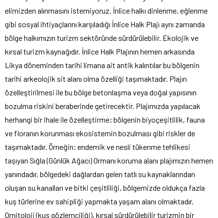
elimizden alınmasını istemiyoruz. İnlice halkı dinlenme, eğlenme
gibi sosyal ihtiyaçlarını karşıladığı İnlice Halk Plajı aynı zamanda
bölge halkımızın turizm sektöründe sürdürülebilir. Ekolojik ve
kırsal turizm kaynağıdır. İnlice Halk Plajının hemen arkasında
Likya döneminden tarihi limana ait antik kalıntılar bu bölgenin
tarihi arkeolojik sit alanı olma özelliği taşımaktadır. Plajın
özelleştirilmesi ile bu bölge betonlaşma veya doğal yapısının
bozulma riskini beraberinde getirecektir. Plajımızda yapılacak
herhangi bir ihale ile özelleştirme; bölgenin biyoçeşitlilik, fauna
ve floranın korunması ekosistemin bozulması gibi riskler de
taşımaktadır. Örneğin; endemik ve nesli tükenme tehlikesi
taşıyan Sığla (Günlük Ağacı) Ormanı koruma alanı plajımızın hemen
yanındadır, bölgedeki dağlardan gelen tatlı su kaynaklarından
oluşan su kanalları ve bitki çeşitliliği, bölgemizde oldukça fazla
kuş türlerine ev sahipliği yapmakta yaşam alanı olmaktadır.
Ornitoloji (kuş gözlemciliği), kırsal sürdürülebilir turizmin bir