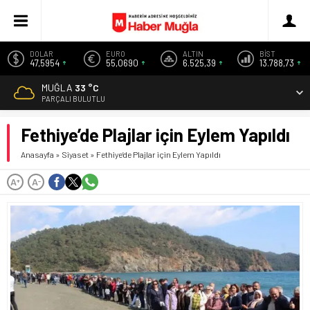
DOLAR
EURO
ALTIN
BİST
47,5954
55,0690
6.525,39
13.788,73
MUĞLA
33 °C
PARÇALI BULUTLU
Fethiye’de Plajlar için Eylem Yapıldı
Anasayfa
»
Siyaset
»
Fethiye’de Plajlar için Eylem Yapıldı
A
A
+
-