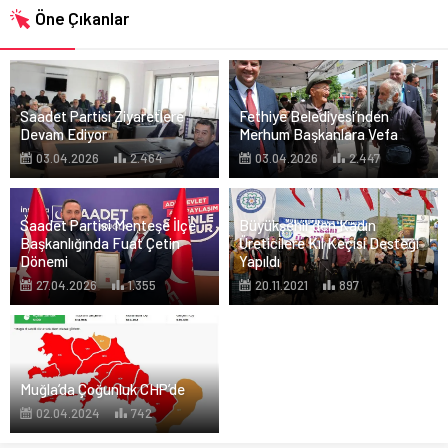
Öne Çıkanlar
Saadet Partisi Ziyaretlere
Fethiye Belediyesi’nden
Devam Ediyor
Merhum Başkanlara Vefa
03.04.2026
2.464
03.04.2026
2.447
Saadet Partisi Menteşe İlçe
Büyükşehir’den Kadın
Başkanlığında Fuat Çetin
Üreticilere Kıl Keçisi Desteği
Dönemi
Yapıldı
27.04.2026
1.355
20.11.2021
897
Muğla’da Çoğunluk CHP’de
02.04.2024
742