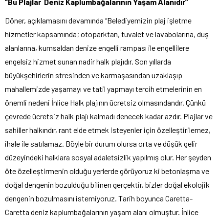
“Bu Plajlar Deniz Kaplumbağalarının Yaşam Alanıdır”
Döner, açıklamasını devamında “Belediyemizin plaj işletme
hizmetler kapsamında; otoparktan, tuvalet ve lavabolarına, duş
alanlarına, kumsaldan denize engelli rampası ile engellilere
engelsiz hizmet sunan nadir halk plajıdır. Son yıllarda
büyükşehirlerin stresinden ve karmaşasından uzaklaşıp
mahallemizde yaşamayı ve tatil yapmayı tercih etmelerinin en
önemli nedeni İnlice Halk plajının ücretsiz olmasındandır. Çünkü
çevrede ücretsiz halk plajı kalmadı denecek kadar azdır. Plajlar ve
sahiller halkındır, rant elde etmek isteyenler için özelleştirilemez,
ihale ile satılamaz. Böyle bir durum olursa orta ve düşük gelir
düzeyindeki halklara sosyal adaletsizlik yapılmış olur. Her şeyden
öte özelleştirmenin olduğu yerlerde görüyoruz ki betonlaşma ve
doğal dengenin bozulduğu bilinen gerçektir, bizler doğal ekolojik
dengenin bozulmasını istemiyoruz. Tarih boyunca Caretta-
Caretta deniz kaplumbağalarının yaşam alanı olmuştur. İnlice