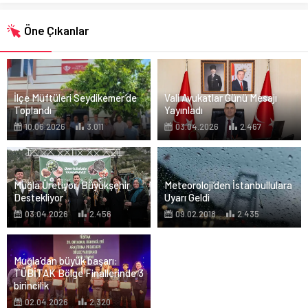
Öne Çıkanlar
İlçe Müftüleri Seydikemer’de
Vali Avukatlar Günü Mesajı
Toplandı
Yayınladı
10.06.2026
3.011
03.04.2026
2.467
Muğla Üretiyor, Büyükşehir
Meteoroloji’den İstanbullulara
Destekliyor
Uyarı Geldi
03.04.2026
2.456
09.02.2018
2.435
Muğla’dan büyük başarı:
TÜBİTAK Bölge Finallerinde 3
birincilik
02.04.2026
2.320