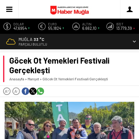
DOLAR
EURO
ALTIN
BİST
47,6954
55,1824
6.662,10
13.779,39
MUĞLA
33 °C
PARÇALI BULUTLU
Göcek Ot Yemekleri Festivali
Gerçekleşti
Anasayfa
»
Manşet
»
Göcek Ot Yemekleri Festivali Gerçekleşti
A
A
+
-