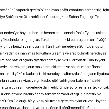
 şoförlüğü yaparak geçimini sağlayan şoför esnafının zarar ettiği için
thiye Şoförler ve Otomobilciler Odası başkanı Şaban Taşar, şoför
r nedeniyle hayatın hemen hemen her alanında fahiş fiyat artışları
yükselmeler oluşmuştur. Takdir edersiniz ki bu artışların en büyüğü
ay içinde benzin ve motorinin litre fiyatı neredeyse 20 TL olmuştur.
aba fiyatları da inanılmaz boyutlara ulaşmış ve araç bulmak neredeyse
ğımızda bazı araçların fiyatları nerdeyse %200 artmıştır. Bunun yanı
de yedek parça, araçların malzeme, ekipman ve bakım masraflarının
nın mali yükü o kadar arttı ki neredeyse altımızdaki araçların fiyatına
rın yanı sıra vize, vergi, kasko gibi farklı gider kalemlerinde ki
ra tüm bu resmi giderlerde dahil edildiğinde şoför esnafı artık kontak
r elde etmeyi bırakın her ay tamamen zarar ettiği için hattını ve
la yükümlü olduğu bir yuvası, okutması gereken evlatları var. Hayatın
ör esnafına yapılan bu fiyat artışı önemli görülmemelidir. Gider