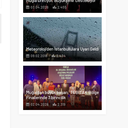
Muğla Üretiyor, Büyükşehir Destekliyor
03.04.2026
2.455
Meteoroloji’den İstanbullulara Uyarı Geldi
09.02.2018
2.434
Muğla’dan büyük başarı: TÜBİTAK Bölge
Finallerinde 3 birincilik
02.04.2026
2.319