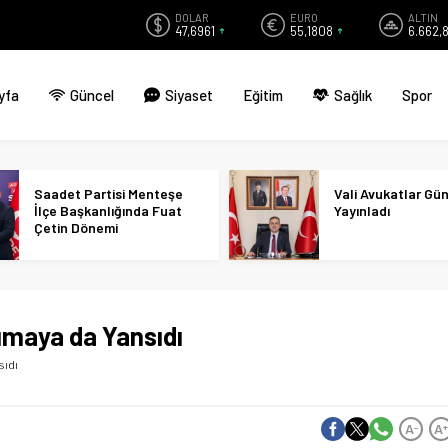
DOLAR
EURO
ALTIN
47,6961
55,1808
6.662,
yfa
Güncel
Siyaset
Eğitim
Sağlık
Spor
Saadet Partisi Menteşe
Vali Avukatlar Gü
İlçe Başkanlığında Fuat
Yayınladı
Çetin Dönemi
ımaya da Yansıdı
sıdı
A
A
-