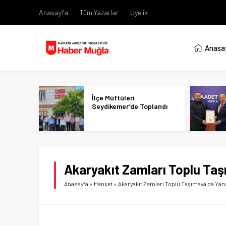
Anasayfa
Tüm Yazarlar
Üyelik
Anasa
İlçe Müftüleri
Seydikemer’de Toplandı
Akaryakıt Zamları Toplu Taş
Anasayfa
»
Manşet
»
Akaryakıt Zamları Toplu Taşımaya da Yan