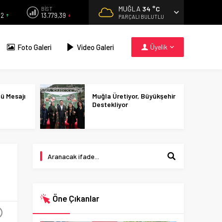
MUĞLA
34 °C
BİST
82
13.779,39
PARÇALI BULUTLU
Foto Galeri
Video Galeri
Üyelik
nü Mesajı
Muğla Üretiyor, Büyükşehir
Destekliyor
Öne Çıkanlar
+