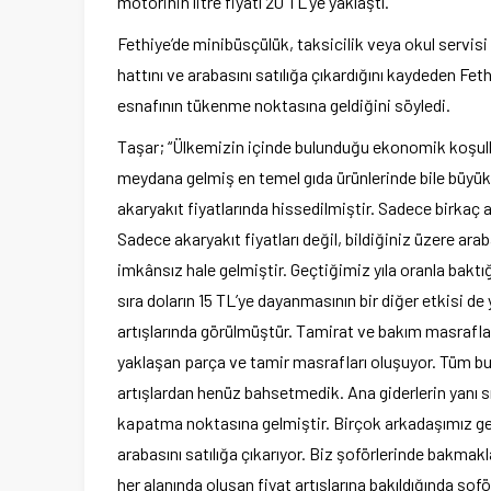
motorinin litre fiyatı 20 TL’ye yaklaştı.
Fethiye’de minibüsçülük, taksicilik veya okul servisi
hattını ve arabasını satılığa çıkardığını kaydeden Fe
esnafının tükenme noktasına geldiğini söyledi.
Taşar; “Ülkemizin içinde bulunduğu ekonomik koşulla
meydana gelmiş en temel gıda ürünlerinde bile büyük 
akaryakıt fiyatlarında hissedilmiştir. Sadece birkaç 
Sadece akaryakıt fiyatları değil, bildiğiniz üzere ar
imkânsız hale gelmiştir. Geçtiğimiz yıla oranla baktı
sıra doların 15 TL’ye dayanmasının bir diğer etkisi 
artışlarında görülmüştür. Tamirat ve bakım masrafları
yaklaşan parça ve tamir masrafları oluşuyor. Tüm bunla
artışlardan henüz bahsetmedik. Ana giderlerin yanı sı
kapatma noktasına gelmiştir. Birçok arkadaşımız geli
arabasını satılığa çıkarıyor. Biz şoförlerinde bakmak
her alanında oluşan fiyat artışlarına bakıldığında şof