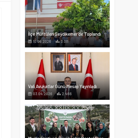
İlçe Müftüleri Seydikemer’de Toplandı
10.06.2026
3.011
Vali Avukatlar Günü Mesajı Yayınladı
03.04.2026
2.466