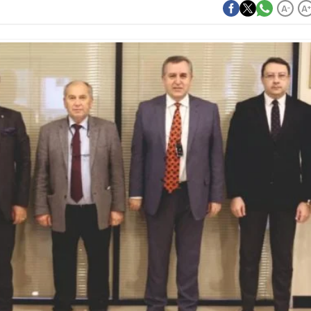
A
A
-