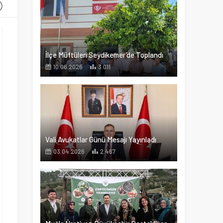
+
İlçe Müftüleri Seydikemer’de Toplandı
10.06.2026
3.011
Vali Avukatlar Günü Mesajı Yayınladı
03.04.2026
2.467