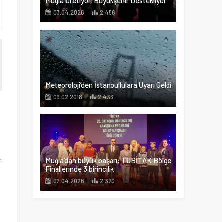
Muğla Üretiyor, Büyükşehir Destekliyor
03.04.2026
2.456
Meteoroloji’den İstanbullulara Uyarı Geldi
09.02.2018
2.436
e
Muğla’dan büyük başarı: TÜBİTAK Bölge
Finallerinde 3 birincilik
02.04.2026
2.320