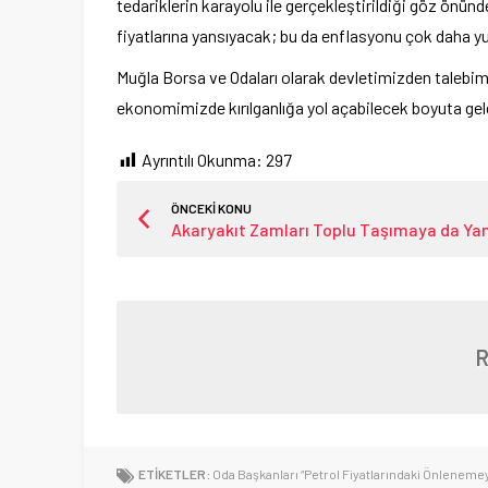
tedariklerin karayolu ile gerçekleştirildiği göz önünd
fiyatlarına yansıyacak; bu da enflasyonu çok daha yu
Muğla Borsa ve Odaları olarak devletimizden talebim
ekonomimizde kırılganlığa yol açabilecek boyuta gele
Ayrıntılı Okunma:
297
ÖNCEKİ KONU
Akaryakıt Zamları Toplu Taşımaya da Yan
ETİKETLER:
Oda Başkanları “Petrol Fiyatlarındaki Önleneme