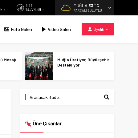
MUĞLA
33 °C
BİST
55
13.779,39
PARÇALI BULUTLU
Foto Galeri
Video Galeri
Üyelik
nü Mesajı
Muğla Üretiyor, Büyükşehir
Destekliyor
Öne Çıkanlar