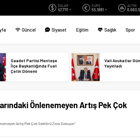
DOLAR
EURO
ALTIN
47,7111
55,1881
6.660,
yfa
Güncel
Siyaset
Eğitim
Sağlık
Spor
Saadet Partisi Menteşe
Vali Avukatlar Gü
İlçe Başkanlığında Fuat
Yayınladı
Çetin Dönemi
tlarındaki Önlenemeyen Artış Pek Çok
nlenemeyen Artış Pek Çok Sektörü Zora Sokuyor”