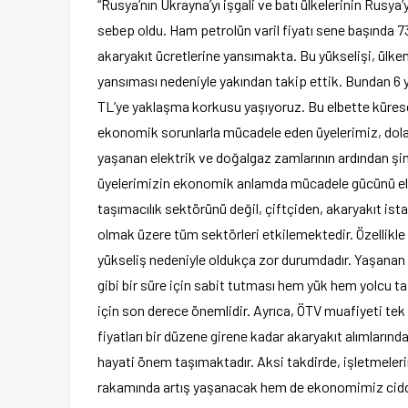
“Rusya’nın Ukrayna’yı işgali ve batı ülkelerinin Rusya’
sebep oldu. Ham petrolün varil fiyatı sene başında 73
akaryakıt ücretlerine yansımakta. Bu yükselişi, ülk
yansıması nedeniyle yakından takip ettik. Bundan 6 yı
TL’ye yaklaşma korkusu yaşıyoruz. Bu elbette küres
ekonomik sorunlarla mücadele eden üyelerimiz, dolard
yaşanan elektrik ve doğalgaz zamlarının ardından şim
üyelerimizin ekonomik anlamda mücadele gücünü elind
taşımacılık sektörünü değil, çiftçiden, akaryakıt ist
olmak üzere tüm sektörleri etkilemektedir. Özellikle
yükseliş nedeniyle oldukça zor durumdadır. Yaşanan b
gibi bir süre için sabit tutması hem yük hem yolcu ta
için son derece önemlidir. Ayrıca, ÖTV muafiyeti tek
fiyatları bir düzene girene kadar akaryakıt alımları
hayati önem taşımaktadır. Aksi takdirde, işletmeleri
rakamında artış yaşanacak hem de ekonomimiz ciddi 