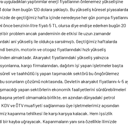
ya uyguladıkları yaptırımlar enerji fiyatlarının önlenemez yükselişine
 dolar iken bugün 120 dolara yaklaştı. Bu yükseliş küresel piyasalard
emizde de geçtiğimiz hafta içinde neredeyse her gün pompa fiyatların
l önce benzinin litre fiyatı 5 TL olursa diye endişe ederken bugün 20
el bir problem ancak pandeminin de etkisi ile uzun zamandır
aki ani yükseliş ile oldukça sarsılmıştı. Geçtiğimiz haftalarda
di benzin, motorin ve otogaz fiyatlarındaki hızlı yükseliş
en almaktadır. Akaryakıt fiyatlarındaki yükseliş yalnızca
asyonlarına, kargo firmalarından, dağıtım işi yapan işletmeler başta
 süreli ve taahhütlü iş yapan taşımacılık sektörü bu öngörülemez
u sorunların çözümü noktasında, Devletin akaryakıt fiyatlarını 4-5 a
şımacılığı yapan sektörlerin ekonomik faaliyetlerini sürdürebilmeleri
 başına yeterli olmamakla birlikte, en azından dünyadaki petrol
nda KDV ve ÖTV muafiyeti sağlanması üye işletmelerimiz açısından
miz kapanma tehlikesi ile karşı karşıya kalacak. Hem işsizlik
bir kayba uğrayacak. Kapanmaların yanı sıra özellikle ilimizde