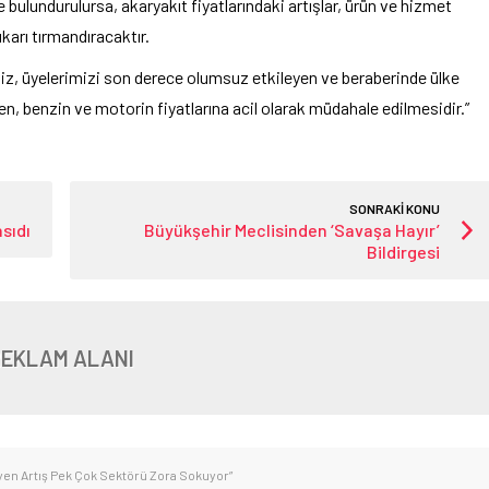
e bulundurulursa, akaryakıt fiyatlarındaki artışlar, ürün ve hizmet
karı tırmandıracaktır.
iz, üyelerimizi son derece olumsuz etkileyen ve beraberinde ülke
n, benzin ve motorin fiyatlarına acil olarak müdahale edilmesidir.”
SONRAKİ KONU
sıdı
Büyükşehir Meclisinden ‘Savaşa Hayır’
Bildirgesi
REKLAM ALANI
yen Artış Pek Çok Sektörü Zora Sokuyor”