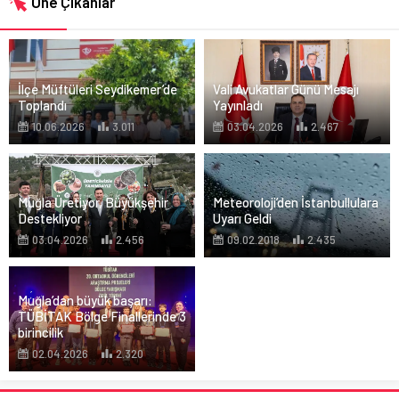
Öne Çıkanlar
İlçe Müftüleri Seydikemer’de
Vali Avukatlar Günü Mesajı
Toplandı
Yayınladı
10.06.2026
3.011
03.04.2026
2.467
Muğla Üretiyor, Büyükşehir
Meteoroloji’den İstanbullulara
Destekliyor
Uyarı Geldi
03.04.2026
2.456
09.02.2018
2.435
Muğla’dan büyük başarı:
TÜBİTAK Bölge Finallerinde 3
birincilik
02.04.2026
2.320