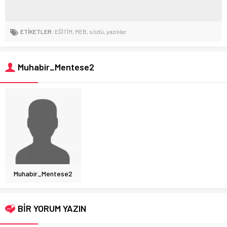
ETİKETLER:
EĞİTİM
,
MEB
,
sözlü
,
yazılılar
Muhabir_Mentese2
Muhabir_Mentese2
BİR YORUM YAZIN