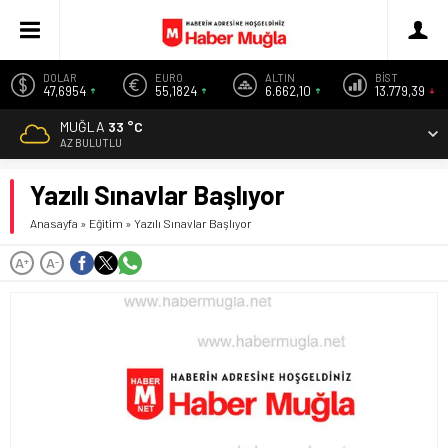
DOLAR
EURO
ALTIN
BİST
47,6954
55,1824
6.662,10
13.779,39
MUĞLA
33 °C
AZ BULUTLU
Yazılı Sınavlar Başlıyor
Anasayfa
»
Eğitim
»
Yazılı Sınavlar Başlıyor
A
A
+
-