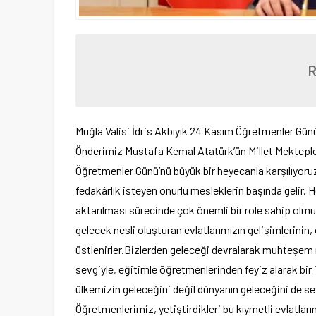
Muğla Valisi İdris Akbıyık 24 Kasım Öğretmenler Günü d
Önderimiz Mustafa Kemal Atatürk’ün Millet Mektepler
Öğretmenler Günü’nü büyük bir heyecanla karşılıyoru
fedakârlık isteyen onurlu mesleklerin başında gelir. H
aktarılması sürecinde çok önemli bir role sahip olm
gelecek nesli oluşturan evlatlarımızın gelişimlerinin
üstlenirler.Bizlerden geleceği devralarak muhteşe
sevgiyle, eğitimle öğretmenlerinden feyiz alarak bir 
ülkemizin geleceğini değil dünyanın geleceğini de sevg
Öğretmenlerimiz, yetiştirdikleri bu kıymetli evlatları