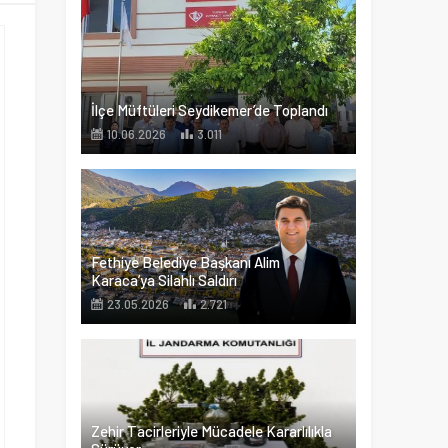
İlçe Müftüleri Seydikemer’de Toplandı
10.06.2026
3.011
Fethiye Belediye Başkanı Alim
Karaca’ya Silahlı Saldırı
23.05.2026
2.721
Zehir Tacirleriyle Mücadele Kararlılıkla