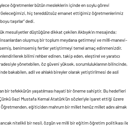
Böylece öğretmenler bütün mesleklerin içinde en soylu görevi
er. Geleceğimizi, hiç tereddütsüz emanet ettiğimiz öğretmenlerimiz
oyu taşırlar” dedi.
ük mesuliyetler düştüğüne dikkat çekilen Akbıyık’ın mesajında;
i insanlardan oluşmuş bir toplum meydana getirmeyi ve millî-manevi-
zümsemiş, benimsemiş fertler yetiştirmeyi temel amaç edinmenizdir.
lendirilerek bilimi rehber edinen, takip eden, eleştirel ve yaratıcı
iradesiyle yönetebilen, öz güveni yüksek, sorumluluklarının bilincinde,
de bakabilen, adil ve ahlaklı bireyler olarak yetiştirilmesi de asli
lan bir tefekkürün yaşatılması hayati bir öneme sahiptir. Bu hedefleri
Çünkü Gazi Mustafa Kemal Atatürk’ün sözleriyle işaret ettiği üzere
ir. Öğretmenden, eğiticiden mahrum bir millet henüz millet adını almak
cak nitelikli bir nesil, özgün ve milli bir eğitim öğretim politikası il