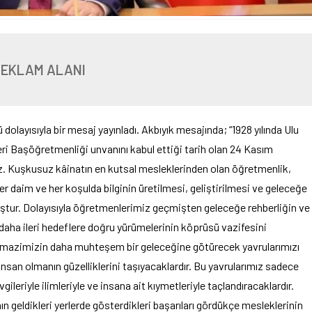
REKLAM ALANI
olayısıyla bir mesaj yayınladı. Akbıyık mesajında; “1928 yılında Ulu
i Başöğretmenliği unvanını kabul ettiği tarih olan 24 Kasım
z. Kuşkusuz kâinatın en kutsal mesleklerinden olan öğretmenlik,
er daim ve her koşulda bilginin üretilmesi, geliştirilmesi ve geleceğe
uştur. Dolayısıyla öğretmenlerimiz geçmişten geleceğe rehberliğin ve
, daha ileri hedeflere doğru yürümelerinin köprüsü vazifesini
m mazimizin daha muhteşem bir geleceğine götürecek yavrularımızı
insan olmanın güzelliklerini taşıyacaklardır. Bu yavrularımız sadece
ileriyle ilimleriyle ve insana ait kıymetleriyle taçlandıracaklardır.
nın geldikleri yerlerde gösterdikleri başarıları gördükçe mesleklerinin