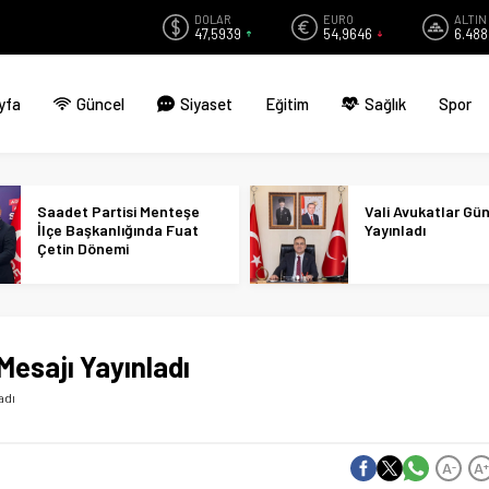
DOLAR
EURO
ALTIN
47,5939
54,9646
6.488
yfa
Güncel
Siyaset
Eğitim
Sağlık
Spor
Saadet Partisi Menteşe
Vali Avukatlar Gü
İlçe Başkanlığında Fuat
Yayınladı
Çetin Dönemi
Mesajı Yayınladı
adı
A
A
-