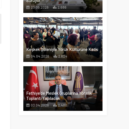
Sürüyor
23.05.2026
2.686
Keşkek Şöleniyle Yörük Kültürüne Katkı
04.04.2026
2.624
Fethiye’de Meslek Gruplarına Yönelik
Toplantı Yapılacak
03.04.2026
2.480