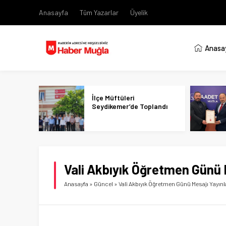
Anasayfa
Tüm Yazarlar
Üyelik
Anasa
İlçe Müftüleri
Seydikemer’de Toplandı
Vali Akbıyık Öğretmen Günü 
Anasayfa
»
Güncel
»
Vali Akbıyık Öğretmen Günü Mesajı Yayınl