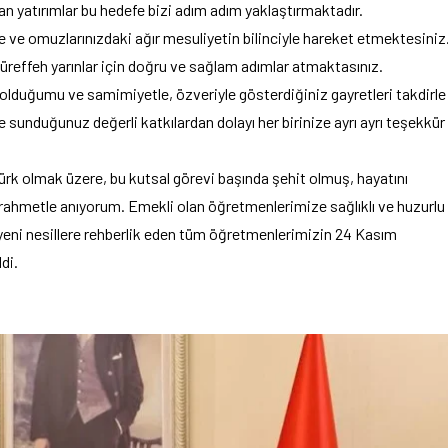
yatırımlar bu hedefe bizi adım adım yaklaştırmaktadır.
e ve omuzlarınızdaki ağır mesuliyetin bilinciyle hareket etmektesiniz
reffeh yarınlar için doğru ve sağlam adımlar atmaktasınız.
lduğumu ve samimiyetle, özveriyle gösterdiğiniz gayretleri takdirle
e sunduğunuz değerli katkılardan dolayı her birinize ayrı ayrı teşekkür
k olmak üzere, bu kutsal görevi başında şehit olmuş, hayatını
rahmetle anıyorum. Emekli olan öğretmenlerimize sağlıklı ve huzurlu
 yeni nesillere rehberlik eden tüm öğretmenlerimizin 24 Kasım
di.