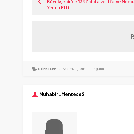
Büyükşehir’de 136 Zabıta ve İtfaiye Mem
Yemin Etti
ETİKETLER:
24 Kasım
,
öğretmenler günü
Muhabir_Mentese2