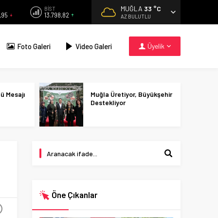
MUĞLA
33 °C
BİST
,95
13.798,82
AZ BULUTLU
Foto Galeri
Video Galeri
Üyelik
nü Mesajı
Muğla Üretiyor, Büyükşehir
Destekliyor
Öne Çıkanlar
+