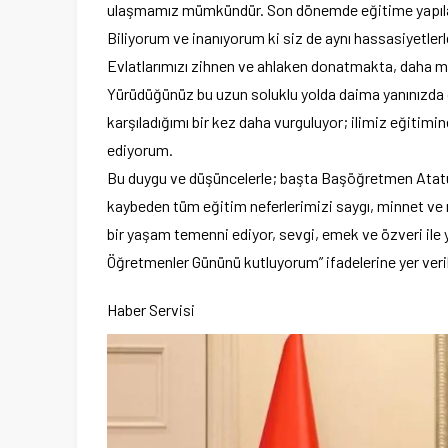
ulaşmamız mümkündür. Son dönemde eğitime yapılan 
Biliyorum ve inanıyorum ki siz de aynı hassasiyetlerl
Evlatlarımızı zihnen ve ahlaken donatmakta, daha mü
Yürüdüğünüz bu uzun soluklu yolda daima yanınızda o
karşıladığımı bir kez daha vurguluyor; ilimiz eğitimin
ediyorum.
Bu duygu ve düşüncelerle; başta Başöğretmen Atatür
kaybeden tüm eğitim neferlerimizi saygı, minnet ve 
bir yaşam temenni ediyor, sevgi, emek ve özveri ile
Öğretmenler Gününü kutluyorum” ifadelerine yer veril
Haber Servisi