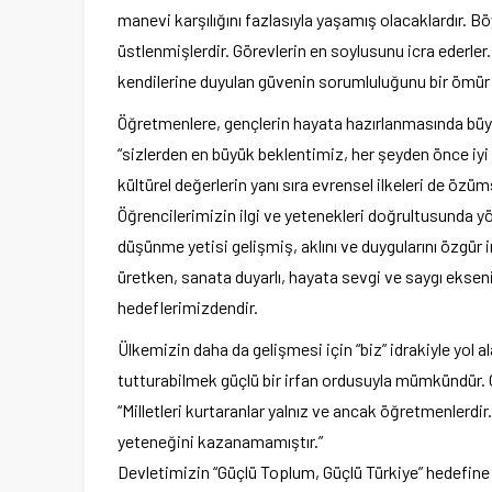
manevi karşılığını fazlasıyla yaşamış olacaklardır. 
üstlenmişlerdir. Görevlerin en soylusunu icra ederl
kendilerine duyulan güvenin sorumluluğunu bir ömür b
Öğretmenlere, gençlerin hayata hazırlanmasında büy
“sizlerden en büyük beklentimiz, her şeyden önce iy
kültürel değerlerin yanı sıra evrensel ilkeleri de ö
Öğrencilerimizin ilgi ve yetenekleri doğrultusunda yön
düşünme yetisi gelişmiş, aklını ve duygularını özgür 
üretken, sanata duyarlı, hayata sevgi ve saygı eksenin
hedeflerimizdendir.
Ülkemizin daha da gelişmesi için “biz” idrakiyle yol a
tutturabilmek güçlü bir irfan ordusuyla mümkündür. 
“Milletleri kurtaranlar yalnız ve ancak öğretmenlerd
yeteneğini kazanamamıştır.”
Devletimizin “Güçlü Toplum, Güçlü Türkiye” hedefine an