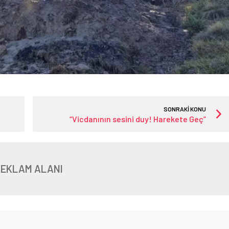
SONRAKİ KONU
“Vicdanının sesini duy! Harekete Geç”
REKLAM ALANI