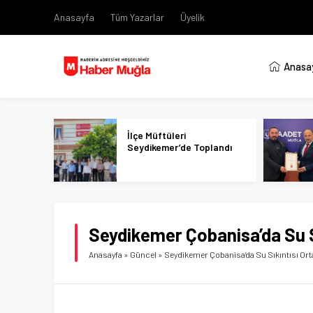
Anasayfa
Tüm Yazarlar
Üyelik
Anasa
İlçe Müftüleri
Seydikemer’de Toplandı
Seydikemer Çobanisa’da Su S
Anasayfa
»
Güncel
»
Seydikemer Çobanisa’da Su Sıkıntısı Ort