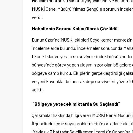
Mahalle muhtarı su sıkıntısı yaşadıklarını ve bu sor
MUSKİ Genel Müdürü Yılmaz Şengül’e sorunun incelenm
verdi.
Mahallenin Sorunu Kalıcı Olarak Çözüldü.
Bunun üzerine MUSKİ ekipleri Seydikemer merkezine 
incelemelerde bulundu. İncelemeler sonucunda Mahall
tıkanıklıklar ve yeraltı su seviyelerindeki düşüş ned
bünyesinde görev yapan ulaşımın zor olan bölgelere
bölgeye kamp kurdu. Ekiplerin gerçekleştirdiği çalış
ve yeni kaynaklar bulunarak depo seviyeleri yüzde 100
kalktı.
“Bölgeye yetecek miktarda Su Sağlandı”
Çalışmalar hakkında bilgi veren MUSKİ Genel Müdürl
İl genelinde içme suyu problemlerinin ortadan kaldırıl
“Yaklaşık 3 haftadır Seydikemer İlçemizin Çobanisa 