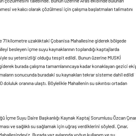
unun çözülmesini talebinde. Bunun üzerine Aras ekibinde bulunan
esi ve kalıcı olarak çözülmesi için çalışma başlatmaları talimatını
71 kilometre uzaklıktaki Çobanisa Mahallesine giderek bölgede
eyi besleyen içme suyu kaynaklarının toplandığı kaptajlarda
eniyle su yetersizliği olduğu tespit edildi. Bunun üzerine MUSKİ
 giderek burada çalışma tamamlanıncaya kadar konaklayan gezici eki
maların sonucunda buradaki su kaynakları tekrar sisteme dahil edildi
 doluluk oranına ulaştı. Böylelikle Mahallenin su sıkıntısı ortadan
üğü İçme Suyu Daire Başkanlığı Kaynak Kaptaj Sorumlusu Özcan Çınar
ması ve sağlıklı su sağlamak için uğraş verdiklerini söyledi. Çınar,
Mahallesindeyiz. Burada yaz aylarında yoğun kullanım ve su