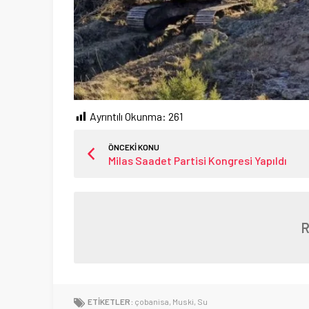
Ayrıntılı Okunma:
261
ÖNCEKİ KONU
Milas Saadet Partisi Kongresi Yapıldı
ETİKETLER:
çobanisa
,
Muski
,
Su