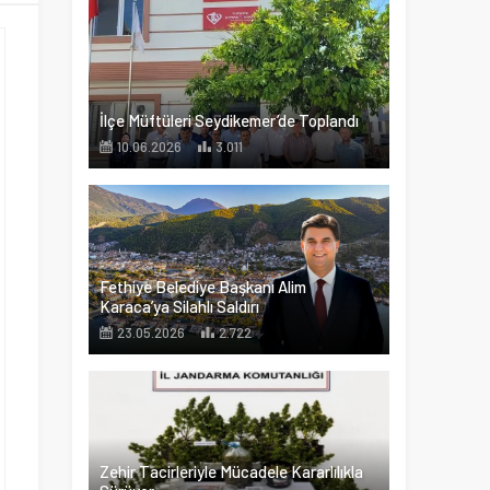
İlçe Müftüleri Seydikemer’de Toplandı
10.06.2026
3.011
Fethiye Belediye Başkanı Alim
Karaca’ya Silahlı Saldırı
23.05.2026
2.722
Zehir Tacirleriyle Mücadele Kararlılıkla