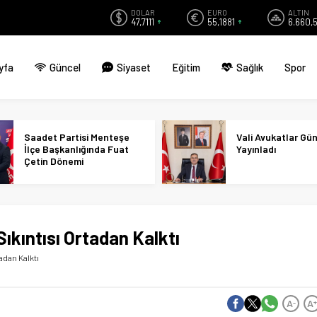
DOLAR
EURO
ALTIN
47,7111
55,1881
6.660,
yfa
Güncel
Siyaset
Eğitim
Sağlık
Spor
Saadet Partisi Menteşe
Vali Avukatlar Gü
İlçe Başkanlığında Fuat
Yayınladı
Çetin Dönemi
ıkıntısı Ortadan Kalktı
adan Kalktı
A
A
-