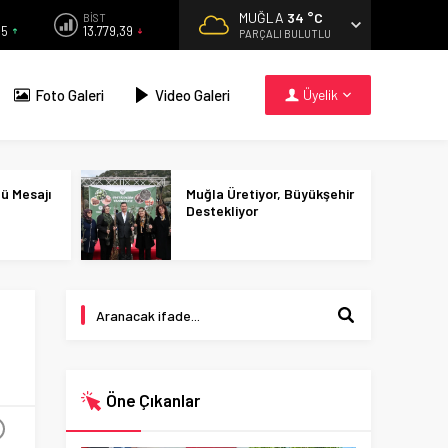
MUĞLA
34 °C
BİST
55
13.779,39
PARÇALI BULUTLU
Foto Galeri
Video Galeri
Üyelik
nü Mesajı
Muğla Üretiyor, Büyükşehir
Destekliyor
Öne Çıkanlar
+