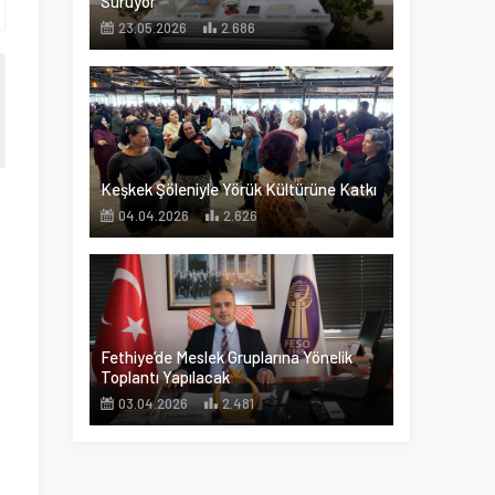
Sürüyor
23.05.2026
2.686
Keşkek Şöleniyle Yörük Kültürüne Katkı
04.04.2026
2.626
Fethiye’de Meslek Gruplarına Yönelik
Toplantı Yapılacak
03.04.2026
2.481