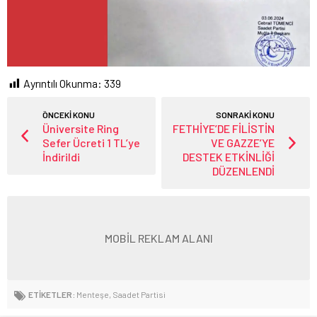
Ayrıntılı Okunma:
339
ÖNCEKİ KONU
SONRAKİ KONU
Üniversite Ring
FETHİYE’DE FİLİSTİN
Sefer Ücreti 1 TL’ye
VE GAZZE’YE
İndirildi
DESTEK ETKİNLİĞİ
DÜZENLENDİ
MOBİL REKLAM ALANI
ETİKETLER:
Menteşe
,
Saadet Partisi