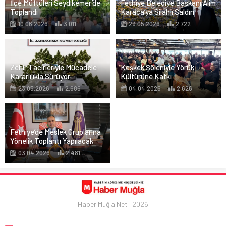
İlçe Müftüleri Seydikemer’de
Fethiye Belediye Başkanı Alim
Toplandı
Karaca’ya Silahlı Saldırı
10.06.2026
3.011
23.05.2026
2.722
Zehir Tacirleriyle Mücadele
Keşkek Şöleniyle Yörük
Kararlılıkla Sürüyor
Kültürüne Katkı
23.05.2026
2.686
04.04.2026
2.626
Fethiye’de Meslek Gruplarına
Yönelik Toplantı Yapılacak
03.04.2026
2.481
Haber Muğla Net | 2026