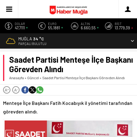
DOLAR
EURO
ALTIN
BİST
47,7111
55,1881
6.660,55
13.779,39
MUĞLA
34 °C
PARÇALI BULUTLU
Saadet Partisi Menteşe İlçe Başkanı
Görevden Alındı
Anasayfa
»
Güncel
»
Saadet Partisi Menteşe İlçe Başkanı Görevden Alındı
A
A
+
-
Menteşe İlçe Başkanı Fatih Kocabıyık il yönetimi tarafından
görevden alındı.