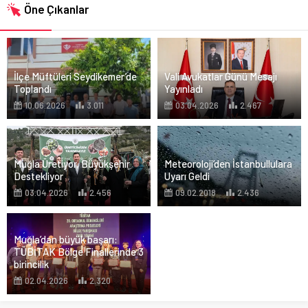
Öne Çıkanlar
İlçe Müftüleri Seydikemer’de
Vali Avukatlar Günü Mesajı
Toplandı
Yayınladı
10.06.2026
3.011
03.04.2026
2.467
Muğla Üretiyor, Büyükşehir
Meteoroloji’den İstanbullulara
Destekliyor
Uyarı Geldi
03.04.2026
2.456
09.02.2018
2.436
Muğla’dan büyük başarı:
TÜBİTAK Bölge Finallerinde 3
birincilik
02.04.2026
2.320