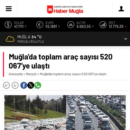
DOLAR
EURO
ALTIN
BİST
47,7111
55,1881
6.660,55
13.779,39
MUĞLA
34 °C
PARÇALI BULUTLU
Muğla’da toplam araç sayısı 520
067’ye ulaştı
Anasayfa
»
Manşet
»
Muğla’da toplam araç sayısı 520 067’ye ulaştı
A
A
+
-