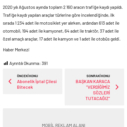
2020 yılı Ağustos ayında toplam 2 160 aracın trafiğe kaydı yapıldı.
Trafiğe kaydı yapılan araçlar türlerine göre incelendiğinde, ilk
sırada 1 234 adet ile motosiklet yer alırken, ardından 613 adet ile
otomobil, 194 adet ile kamyonet, 64 adet ile traktör, 37 adet ile
özel amaçlı araçlar, 17 adet ile kamyon ve 1 adet ile otobüs geldi.
Haber Merkezi
Ayrıntılı Okunma:
391
ÖNCEKİ KONU
SONRAKİ KONU
Abonelik İptal Çilesi
BAŞKAN KARACA
Bitecek
“VERDİĞİMİZ
SÖZLERİ
TUTACAĞIZ”
MOBİL REKLAM ALANI