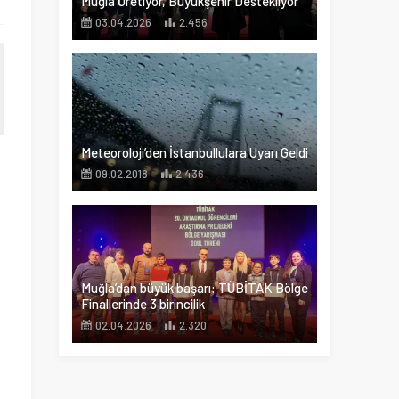
Muğla Üretiyor, Büyükşehir Destekliyor
03.04.2026
2.456
Meteoroloji’den İstanbullulara Uyarı Geldi
09.02.2018
2.436
Muğla’dan büyük başarı: TÜBİTAK Bölge
Finallerinde 3 birincilik
02.04.2026
2.320