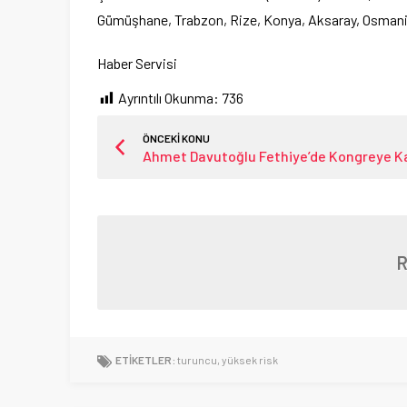
Gümüşhane, Trabzon, Rize, Konya, Aksaray, Osmani
Haber Servisi
Ayrıntılı Okunma:
736
ÖNCEKİ KONU
Ahmet Davutoğlu Fethiye’de Kongreye Ka
ETİKETLER:
turuncu
,
yüksek risk