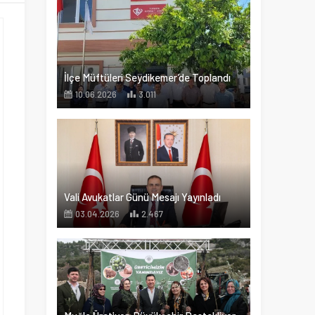
İlçe Müftüleri Seydikemer’de Toplandı
10.06.2026
3.011
Vali Avukatlar Günü Mesajı Yayınladı
03.04.2026
2.467