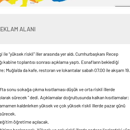
REKLAM ALANI
 ile “yüksek riskli” iller arasında yer aldı. Cumhurbaşkanı Recep
 kabine toplantısı sonrası açıklama yaptı. Esnafların beklediği
re; Muğla’da da kafe, restoran ve lokantalar sabah 07.00 ile akşam 19.
fta sonu sokağa çıkma kısıtlaması düşük ve orta riskli illerde
larak sürecek ” dedi. Açıklamalar doğrultusunda kalkan kısıtlamalar;
 tamamen kaldırılırken yüksek ve çok yüksek riskli illerde pazar günü
 sürecek.
da eğitim öğretime açılacak.
eğitime başlanacak. Yüksek ve çok riskli illerde sadece liselerdeki yüz