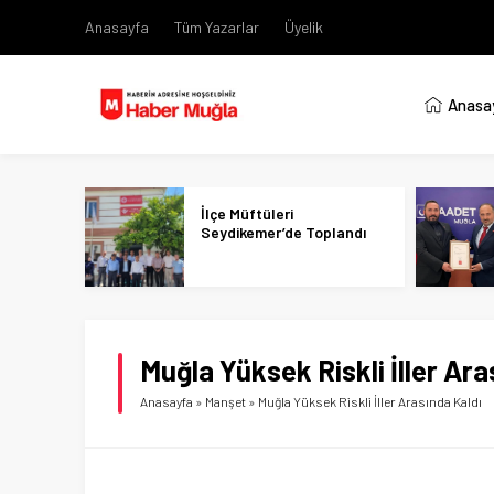
Anasayfa
Tüm Yazarlar
Üyelik
Anasa
İlçe Müftüleri
Seydikemer’de Toplandı
Muğla Yüksek Riskli İller Ara
Anasayfa
»
Manşet
»
Muğla Yüksek Riskli İller Arasında Kaldı