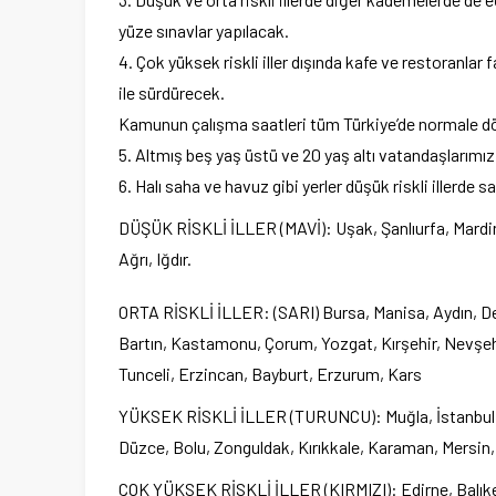
yüze sınavlar yapılacak.
4. Çok yüksek riskli iller dışında kafe ve restoranlar
ile sürdürecek.
Kamunun çalışma saatleri tüm Türkiye’de normale d
5. Altmış beş yaş üstü ve 20 yaş altı vatandaşlarımız i
6. Halı saha ve havuz gibi yerler düşük riskli illerde 
DÜŞÜK RİSKLİ İLLER (MAVİ): Uşak, Şanlıurfa, Mardin, 
Ağrı, Iğdır.
ORTA RİSKLİ İLLER: (SARI) Bursa, Manisa, Aydın, Den
Bartın, Kastamonu, Çorum, Yozgat, Kırşehir, Nevşeh
Tunceli, Erzincan, Bayburt, Erzurum, Kars
YÜKSEK RİSKLİ İLLER (TURUNCU): Muğla, İstanbul, Kır
Düzce, Bolu, Zonguldak, Kırıkkale, Karaman, Mersin, 
ÇOK YÜKSEK RİSKLİ İLLER (KIRMIZI): Edirne, Balıkes