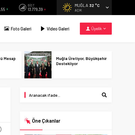
MUĞLA
32 °C
BİST
,55
13.779,39
AÇIK
Foto Galeri
Video Galeri
Üyelik
nü Mesajı
Muğla Üretiyor, Büyükşehir
Destekliyor
Öne Çıkanlar
+