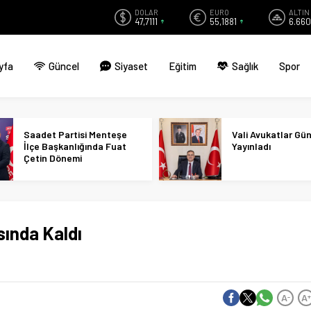
DOLAR
EURO
ALTIN
47,7111
55,1881
6.660
yfa
Güncel
Siyaset
Eğitim
Sağlık
Spor
Saadet Partisi Menteşe
Vali Avukatlar Gü
İlçe Başkanlığında Fuat
Yayınladı
Çetin Dönemi
sında Kaldı
A
A
-