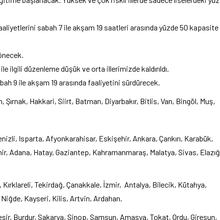
 faaliyetlerini sabah 7 ile akşam 19 saatleri arasında yüzde 50 kapasite
önecek.
le ilgili düzenleme düşük ve orta illerimizde kaldırıldı.
sabah 9 ile akşam 19 arasında faaliyetini sürdürecek.
Şırnak, Hakkari, Siirt, Batman, Diyarbakır, Bitlis, Van, Bingöl, Muş,
izli, Isparta, Afyonkarahisar, Eskişehir, Ankara, Çankırı, Karabük,
ir, Adana, Hatay, Gaziantep, Kahramanmaraş, Malatya, Sivas, Elazığ
klareli, Tekirdağ, Çanakkale, İzmir, Antalya, Bilecik, Kütahya,
Niğde, Kayseri, Kilis, Artvin, Ardahan.
ir, Burdur, Sakarya, Sinop, Samsun, Amasya, Tokat, Ordu, Giresun,