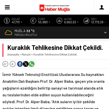
DOLAR
EURO
ALTIN
BİST
47,7111
55,1881
6.660,55
13.779,39
MUĞLA
33 °C
PARÇALI BULUTLU
Kuraklık Tehlikesine Dikkat Çekildi.
Anasayfa
»
Manşet
»
Kuraklık Tehlikesine Dikkat Çekildi.
A
A
+
-
İzmir Yüksek Teknoloji Enstitüsü Uluslararası Su kaynakları
Anabilim Dalı Başkanı Prof. Dr. Alper Baba, geçen yıla oranla
yağışların azaldığını belirtip sanayi ve tarımsal alanda atık
su tesislerinden elde edilen suyun kullanılabileceğini
söyledi. Prof. Dr. Alper Baba, “Atık suların iyi bir şekilde
arıtılıp istenilen limit düzeyine geldikten sonra tarım ve