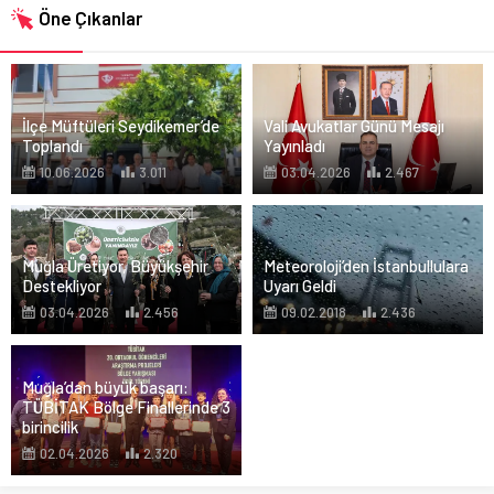
Öne Çıkanlar
İlçe Müftüleri Seydikemer’de
Vali Avukatlar Günü Mesajı
Toplandı
Yayınladı
10.06.2026
3.011
03.04.2026
2.467
Muğla Üretiyor, Büyükşehir
Meteoroloji’den İstanbullulara
Destekliyor
Uyarı Geldi
03.04.2026
2.456
09.02.2018
2.436
Muğla’dan büyük başarı:
TÜBİTAK Bölge Finallerinde 3
birincilik
02.04.2026
2.320