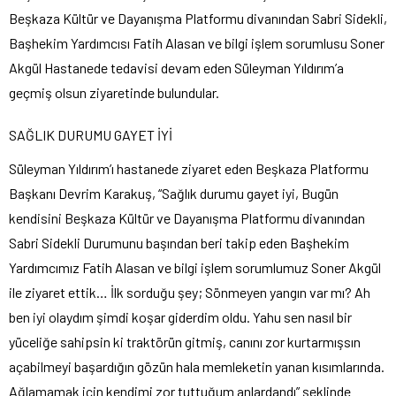
Beşkaza Kültür ve Dayanışma Platformu divanından Sabri Sidekli,
Başhekim Yardımcısı Fatih Alasan ve bilgi işlem sorumlusu Soner
Akgül Hastanede tedavisi devam eden Süleyman Yıldırım’a
geçmiş olsun ziyaretinde bulundular.
SAĞLIK DURUMU GAYET İYİ
Süleyman Yıldırım’ı hastanede ziyaret eden Beşkaza Platformu
Başkanı Devrim Karakuş, “Sağlık durumu gayet iyi, Bugün
kendisini Beşkaza Kültür ve Dayanışma Platformu divanından
Sabri Sidekli Durumunu başından beri takip eden Başhekim
Yardımcımız Fatih Alasan ve bilgi işlem sorumlumuz Soner Akgül
ile ziyaret ettik… İlk sorduğu şey; Sönmeyen yangın var mı? Ah
ben iyi olaydım şimdi koşar giderdim oldu. Yahu sen nasıl bir
yüceliğe sahipsin ki traktörün gitmiş, canını zor kurtarmışsın
açabilmeyi başardığın gözün hala memleketin yanan kısımlarında.
Ağlamamak için kendimi zor tuttuğum anlardandı” şeklinde