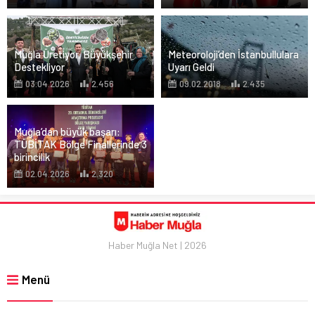
Muğla Üretiyor, Büyükşehir
Meteoroloji’den İstanbullulara
Destekliyor
Uyarı Geldi
03.04.2026
2.456
09.02.2018
2.435
Muğla’dan büyük başarı:
TÜBİTAK Bölge Finallerinde 3
birincilik
02.04.2026
2.320
Haber Muğla Net | 2026
Menü