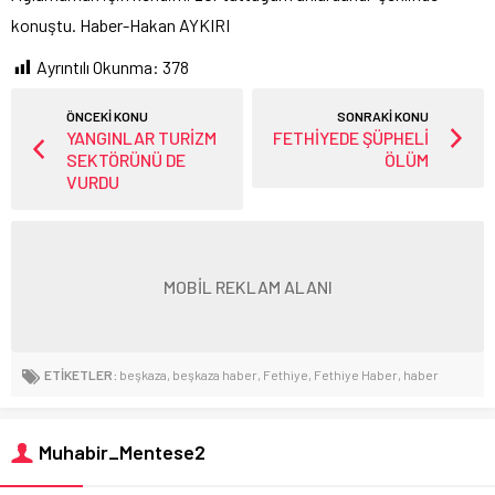
konuştu. Haber-Hakan AYKIRI
Ayrıntılı Okunma:
378
ÖNCEKİ KONU
SONRAKİ KONU
YANGINLAR TURİZM
FETHİYEDE ŞÜPHELİ
SEKTÖRÜNÜ DE
ÖLÜM
VURDU
MOBİL REKLAM ALANI
ETİKETLER:
beşkaza
,
beşkaza haber
,
Fethiye
,
Fethiye Haber
,
haber
Muhabir_Mentese2