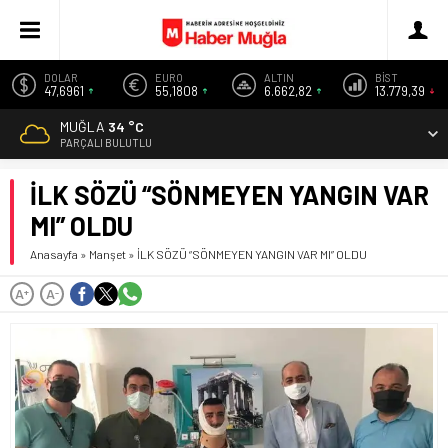
DOLAR
EURO
ALTIN
BİST
47,6961
55,1808
6.662,82
13.779,39
MUĞLA
34 °C
PARÇALI BULUTLU
İLK SÖZÜ “SÖNMEYEN YANGIN VAR
MI” OLDU
Anasayfa
»
Manşet
»
İLK SÖZÜ “SÖNMEYEN YANGIN VAR MI” OLDU
A
A
+
-