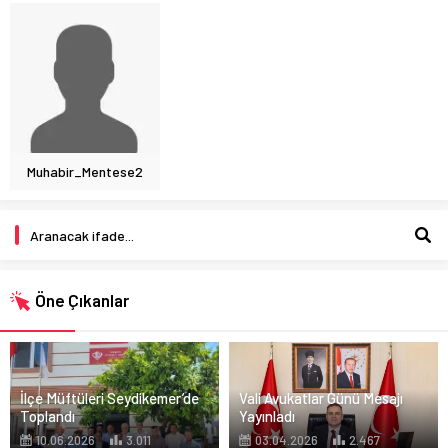
Muhabir_Mentese2
Öne Çıkanlar
İlçe Müftüleri Seydikemer’de
Vali Avukatlar Günü Mesajı
Toplandı
Yayınladı
10.06.2026
3.011
03.04.2026
2.467