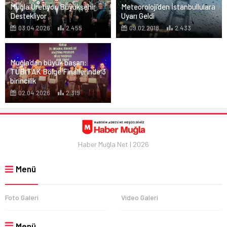
Muğla Üretiyor, Büyükşehir
Meteoroloji’den İstanbullulara
Destekliyor
Uyarı Geldi
03.04.2026
2.455
09.02.2018
2.433
Muğla’dan büyük başarı:
TÜBİTAK Bölge Finallerinde 3
birincilik
02.04.2026
2.319
Haber Muğla Net | 2026
Menü
Foto Galeri
Video Galeri
Menü