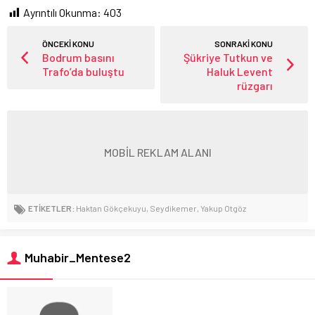
Ayrıntılı Okunma:
403
ÖNCEKİ KONU
SONRAKİ KONU
Bodrum basını
Şükriye Tutkun ve
Trafo’da buluştu
Haluk Levent
rüzgarı
MOBİL REKLAM ALANI
ETİKETLER:
Haktan Gökçekuyu
,
Seydikemer
,
Yakup Otgöz
Muhabir_Mentese2