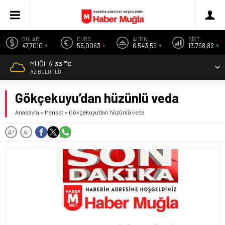
DOLAR
EURO
ALTIN
BİST
47,7010
55,0063
6.543,59
13.798,82
MUĞLA
33 °C
AZ BULUTLU
Gökçekuyu’dan hüzünlü veda
Anasayfa
»
Manşet
»
Gökçekuyu’dan hüzünlü veda
A
A
+
-