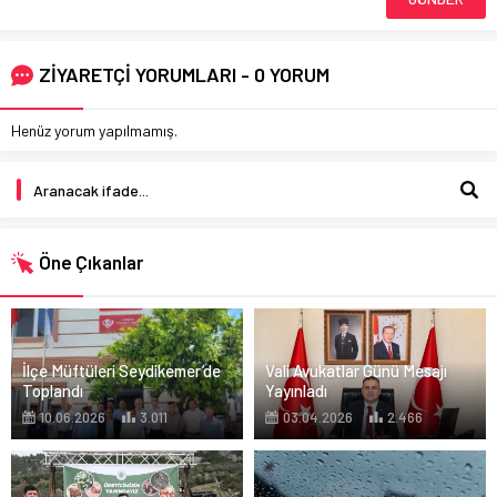
ZİYARETÇİ YORUMLARI - 0 YORUM
Henüz yorum yapılmamış.
Öne Çıkanlar
İlçe Müftüleri Seydikemer’de
Vali Avukatlar Günü Mesajı
Toplandı
Yayınladı
10.06.2026
3.011
03.04.2026
2.466