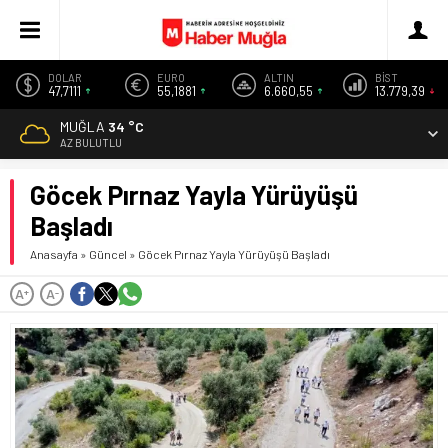
DOLAR
EURO
ALTIN
BİST
47,7111
55,1881
6.660,55
13.779,39
MUĞLA
34 °C
AZ BULUTLU
Göcek Pırnaz Yayla Yürüyüşü
Başladı
Anasayfa
»
Güncel
»
Göcek Pırnaz Yayla Yürüyüşü Başladı
A
A
+
-