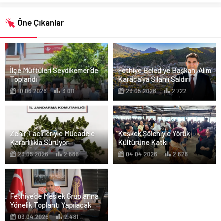
Öne Çıkanlar
İlçe Müftüleri Seydikemer’de
Fethiye Belediye Başkanı Alim
Toplandı
Karaca’ya Silahlı Saldırı
10.06.2026
3.011
23.05.2026
2.722
Zehir Tacirleriyle Mücadele
Keşkek Şöleniyle Yörük
Kararlılıkla Sürüyor
Kültürüne Katkı
23.05.2026
2.686
04.04.2026
2.626
Fethiye’de Meslek Gruplarına
Yönelik Toplantı Yapılacak
03.04.2026
2.481