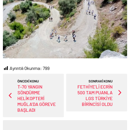
Ayrıntılı Okunma:
799
ÖNCEKİ KONU
SONRAKİ KONU
T-70 YANGIN
FETHİYE’Lİ ECRİN
SÖNDÜRME
500 TAM PUANLA
HELİKOPTERİ
LGS TÜRKİYE
MUĞLA’DA GÖREVE
BİRİNCİSİ OLDU
BAŞLADI