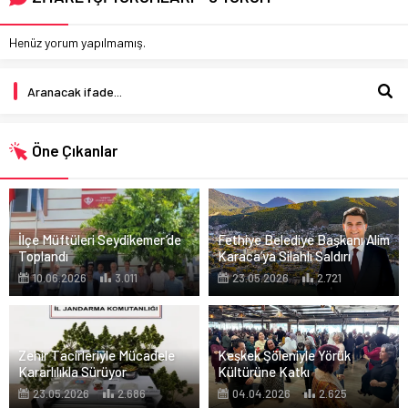
Henüz yorum yapılmamış.
Öne Çıkanlar
İlçe Müftüleri Seydikemer’de
Fethiye Belediye Başkanı Alim
Toplandı
Karaca’ya Silahlı Saldırı
10.06.2026
3.011
23.05.2026
2.721
Zehir Tacirleriyle Mücadele
Keşkek Şöleniyle Yörük
Kararlılıkla Sürüyor
Kültürüne Katkı
23.05.2026
2.686
04.04.2026
2.625