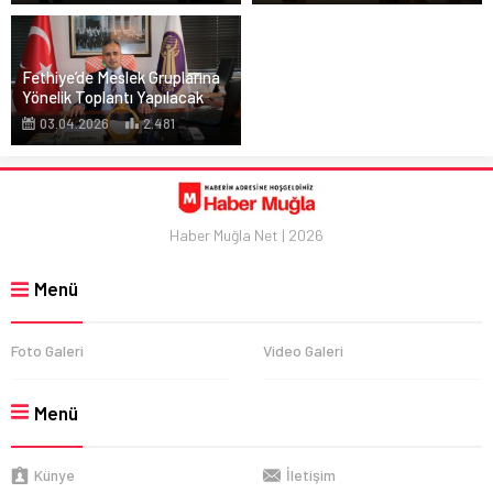
Fethiye’de Meslek Gruplarına
Yönelik Toplantı Yapılacak
03.04.2026
2.481
Haber Muğla Net | 2026
Menü
Foto Galeri
Video Galeri
Menü
Künye
İletişim