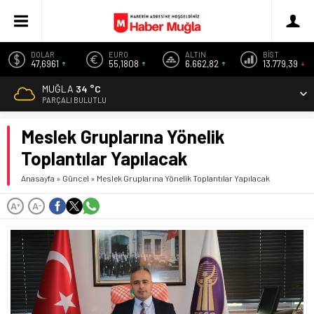
DOLAR
EURO
ALTIN
BİST
47,6961
55,1808
6.662,82
13.779,39
MUĞLA
34 °C
PARÇALI BULUTLU
Meslek Gruplarına Yönelik
Toplantılar Yapılacak
Anasayfa
»
Güncel
»
Meslek Gruplarına Yönelik Toplantılar Yapılacak
A
A
+
-