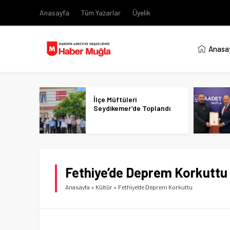
Anasayfa
Tüm Yazarlar
Üyelik
Anasa
İlçe Müftüleri
Seydikemer’de Toplandı
Fethiye’de Deprem Korkuttu
Anasayfa
»
Kültür
»
Fethiye’de Deprem Korkuttu