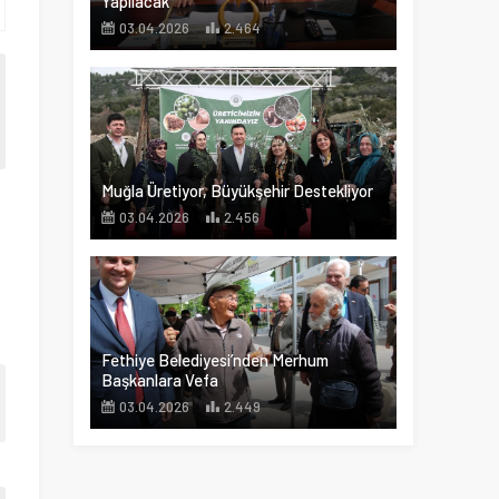
Yapılacak
03.04.2026
2.464
Muğla Üretiyor, Büyükşehir Destekliyor
03.04.2026
2.456
Fethiye Belediyesi’nden Merhum
Başkanlara Vefa
03.04.2026
2.449