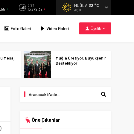
MUĞLA
32 °C
BİST
,55
13.779,39
AÇIK
Foto Galeri
Video Galeri
Üyelik
nü Mesajı
Muğla Üretiyor, Büyükşehir
Destekliyor
Öne Çıkanlar
+