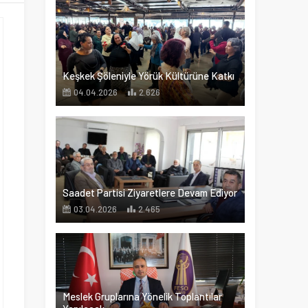
Keşkek Şöleniyle Yörük Kültürüne Katkı
04.04.2026
2.626
Saadet Partisi Ziyaretlere Devam Ediyor
03.04.2026
2.465
Meslek Gruplarına Yönelik Toplantılar