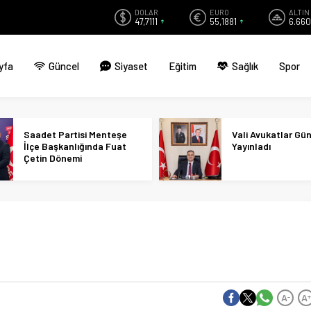
DOLAR
EURO
ALTIN
47,7111
55,1881
6.660
yfa
Güncel
Siyaset
Eğitim
Sağlık
Spor
Saadet Partisi Menteşe
Vali Avukatlar Gü
İlçe Başkanlığında Fuat
Yayınladı
Çetin Dönemi
A
A
-