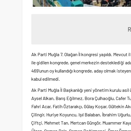
Ak Parti Muğla 7. Olağan İl kongresi yapıldı. Mevcut 
ile gidilen kongrede, genel merkezin desteklediği a
469’unun oy kullandığı kongrede, aday olmak isteyen 
kabul edilmedi.
Ak Parti Muğla İl Başkanlığı yeni yönetim kurulu asi
Aysel Alkan, Barış Eğilmez, Bora Çulhaoğlu, Cafer T
Fahri Acar, Fatih Öztarakçı, Gülay Koşar, Gültekin 
Çilingir, Huriye Koyuncu, Işıl Balaban, İbrahim Uğur
Çiftçi, Mehmet Tan, Mertcan Güngör, Muammer Kaya,
Ülgen, Osman Pala, Osman Değirmenci, Ömer Özmen, 