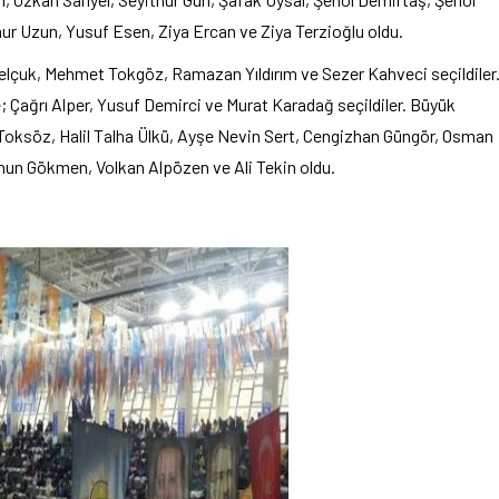
ur Uzun, Yusuf Esen, Ziya Ercan ve Ziya Terzioğlu oldu.
lal Selçuk, Mehmet Tokgöz, Ramazan Yıldırım ve Sezer Kahveci seçildiler
; Çağrı Alper, Yusuf Demirci ve Murat Karadağ seçildiler. Büyük
oksöz, Halil Talha Ülkü, Ayşe Nevin Sert, Cengizhan Güngör, Osman
hun Gökmen, Volkan Alpözen ve Ali Tekin oldu.