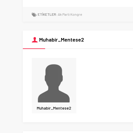
ETİKETLER:
Ak Parti Kongre
Muhabir_Mentese2
Muhabir_Mentese2