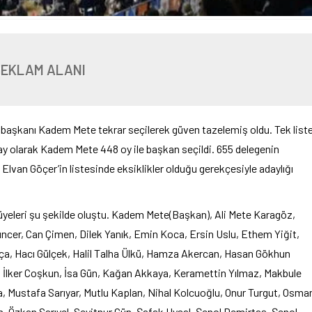
REKLAM ALANI
il başkanı Kadem Mete tekrar seçilerek güven tazelemiş oldu. Tek list
day olarak Kadem Mete 448 oy ile başkan seçildi. 655 delegenin
Elvan Göçer’in listesinde eksiklikler olduğu gerekçesiyle adaylığı
l üyeleri şu şekilde oluştu. Kadem Mete(Başkan), Ali Mete Karagöz,
uncer, Can Çimen, Dilek Yanık, Emin Koca, Ersin Uslu, Ethem Yiğit,
Akça, Hacı Gülçek, Halil Talha Ülkü, Hamza Akercan, Hasan Gökhun
lu, İlker Coşkun, İsa Gün, Kağan Akkaya, Keramettin Yılmaz, Makbule
 Mustafa Sarıyar, Mutlu Kaplan, Nihal Kolcuoğlu, Onur Turgut, Osma
Özkan Sarıyel, Seyitnur Gün, Şafak Uysal, Şenol Demirtaş, Şenol