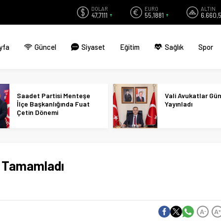
DOLAR
EURO
ALTIN
47,7111
55,1881
6.660,
yfa
Güncel
Siyaset
Eğitim
Sağlık
Spor
Saadet Partisi Menteşe
Vali Avukatlar Gü
İlçe Başkanlığında Fuat
Yayınladı
Çetin Dönemi
ni Tamamladı
A
A
-