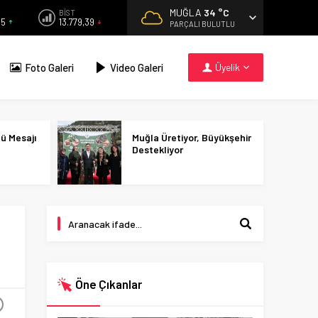
MUĞLA
34 °C
BİST
55
13.779,39
PARÇALI BULUTLU
Foto Galeri
Video Galeri
Üyelik
nü Mesajı
Muğla Üretiyor, Büyükşehir
Destekliyor
Öne Çıkanlar
+