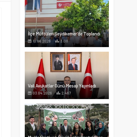
İlçe Müftüleri Seydikemer’de Toplandı
10.06.2026
3.011
Vali Avukatlar Günü Mesajı Yayınladı
03.04.2026
2.467