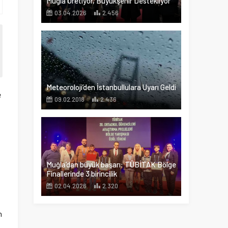
Muğla Üretiyor, Büyükşehir Destekliyor
03.04.2026
2.456
Meteoroloji’den İstanbullulara Uyarı Geldi
e
09.02.2018
2.436
Muğla’dan büyük başarı: TÜBİTAK Bölge
Finallerinde 3 birincilik
02.04.2026
2.320
n