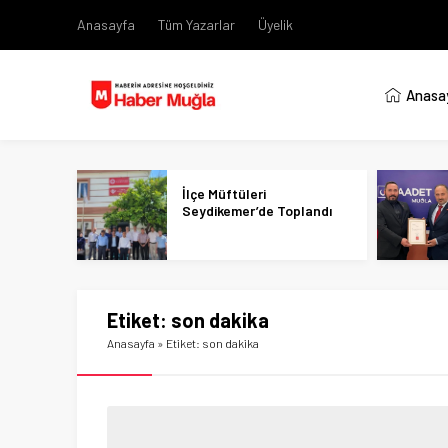
Anasayfa
Tüm Yazarlar
Üyelik
Anasa
İlçe Müftüleri
Seydikemer’de Toplandı
Etiket:
son dakika
Anasayfa
»
Etiket: son dakika