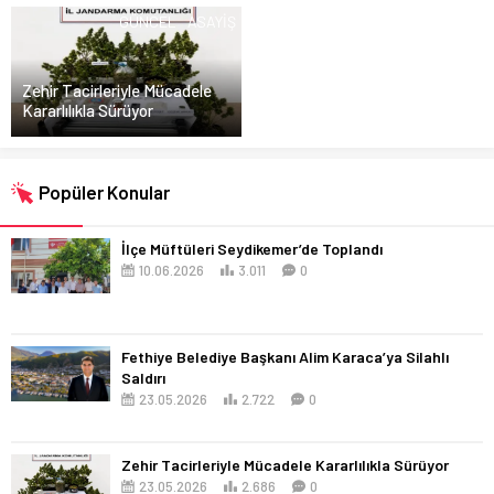
GÜNCEL
ASAYIŞ
Zehir Tacirleriyle Mücadele
Kararlılıkla Sürüyor
Popüler Konular
İlçe Müftüleri Seydikemer’de Toplandı
10.06.2026
3.011
0
Fethiye Belediye Başkanı Alim Karaca’ya Silahlı
Saldırı
23.05.2026
2.722
0
Zehir Tacirleriyle Mücadele Kararlılıkla Sürüyor
23.05.2026
2.686
0