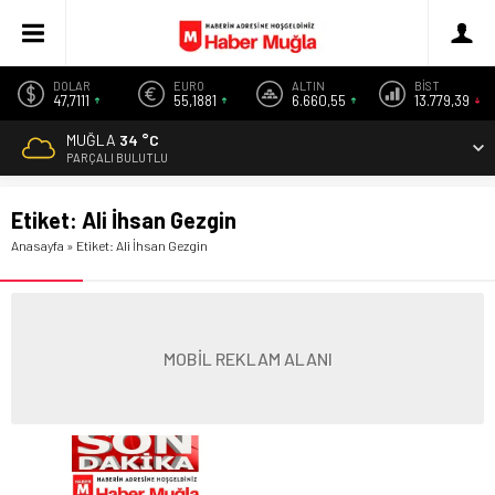
DOLAR
EURO
ALTIN
BİST
47,7111
55,1881
6.660,55
13.779,39
MUĞLA
34 °C
PARÇALI BULUTLU
Etiket:
Ali İhsan Gezgin
Anasayfa
»
Etiket: Ali İhsan Gezgin
MOBİL REKLAM ALANI