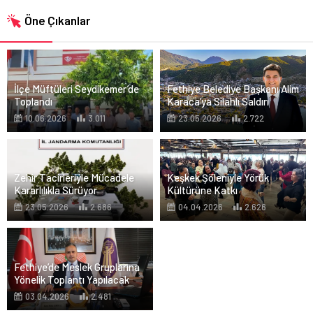
Öne Çıkanlar
İlçe Müftüleri Seydikemer’de
Fethiye Belediye Başkanı Alim
Toplandı
Karaca’ya Silahlı Saldırı
10.06.2026
3.011
23.05.2026
2.722
Zehir Tacirleriyle Mücadele
Keşkek Şöleniyle Yörük
Kararlılıkla Sürüyor
Kültürüne Katkı
23.05.2026
2.686
04.04.2026
2.626
Fethiye’de Meslek Gruplarına
Yönelik Toplantı Yapılacak
03.04.2026
2.481