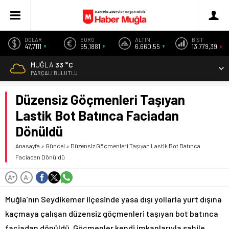
DOLAR
EURO
ALTIN
BİST
47,7111
55,1881
6.660,55
13.779,39
MUĞLA
33 °C
PARÇALI BULUTLU
Düzensiz Göçmenleri Taşıyan
Lastik Bot Batınca Faciadan
Dönüldü
Anasayfa
»
Güncel
»
Düzensiz Göçmenleri Taşıyan Lastik Bot Batınca
Faciadan Dönüldü
A
A
+
-
Muğla’nın Seydikemer ilçesinde yasa dışı yollarla yurt dışına
kaçmaya çalışan düzensiz göçmenleri taşıyan bot batınca
faciadan dönüldü. Göçmenler kendi imkanlarıyla sahile