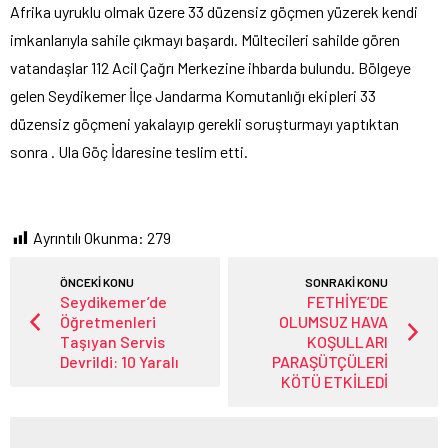
Afrika uyruklu olmak üzere 33 düzensiz göçmen yüzerek kendi
imkanlarıyla sahile çıkmayı başardı. Mültecileri sahilde gören
vatandaşlar 112 Acil Çağrı Merkezine ihbarda bulundu. Bölgeye
gelen Seydikemer İlçe Jandarma Komutanlığı ekipleri 33
düzensiz göçmeni yakalayıp gerekli soruşturmayı yaptıktan
sonra . Ula Göç İdaresine teslim etti.
Ayrıntılı Okunma:
279
ÖNCEKİ KONU
SONRAKİ KONU
Seydikemer’de
FETHİYE’DE
Öğretmenleri
OLUMSUZ HAVA
Taşıyan Servis
KOŞULLARI
Devrildi: 10 Yaralı
PARAŞÜTÇÜLERİ
KÖTÜ ETKİLEDİ