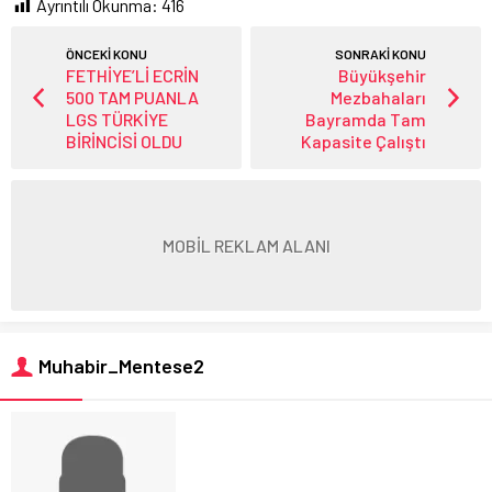
Ayrıntılı Okunma:
416
ÖNCEKİ KONU
SONRAKİ KONU
FETHİYE’Lİ ECRİN
Büyükşehir
500 TAM PUANLA
Mezbahaları
LGS TÜRKİYE
Bayramda Tam
BİRİNCİSİ OLDU
Kapasite Çalıştı
MOBİL REKLAM ALANI
Muhabir_Mentese2