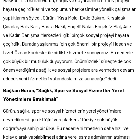
Başkanı Dr. Osman Gürün, sağlık ve soyal alanda birçok projeyi
hayata geçirdiklerini ve toplumun her kesimine yönelik çalışmalar
yaptıklarını söyledi. Gürün, “Kısa Mola, Evde Bakım, Kırsaldaki
Çınarlar, Halk Kart, Hasta Nakil, Engelli Nakil, Engelsiz Plaj, Aile
ve Kadın Danışma Merkezleri gibi birçok sosyal projeyi hayata
geçirdik. Burada yaşılarımız için çok önemli bir projeyi Hasan ve
İzzet Özcan kardeşler ile birlikte hizmete sunuyoruz. Bu nedenle
çok büyük bir mutluluk duyuyorum. Önümüzdeki süreçte de çok
önem verdiğimiz sağlık ve sosyal projelere ara vermeden devam
edecek yeni hizmetleri vatandaşlaımıza sunacağız” dedi.
Başkan Gürün, “Sağlık, Spor ve Sosyal Hizmetler Yerel
Yönetimlere Bıraklımalı”
Gürün, sağlık, spor ve sosyal hizmetlerin yerel yönetimlere
devredilmesi gerektiğini vurgularken, “Türkiye çok büyük
coğrafyaya sahip bir ülke. Bu nedenle hizmetlerin daha hızlı ve
kolay olarak yapılabilmesi adına yerelleşme adımlarının atılması