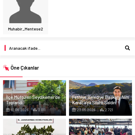
Muhabir_Mentese2
Öne Çıkanlar
İlçe Müftüleri Seydikemer’de
Fethiye Belediye Başkanı Alim
Toplandı
Karaca’ya Silahlı Saldırı
10.06.2026
3.011
23.05.2026
2.721