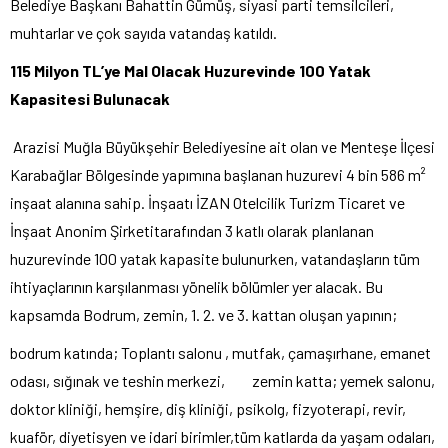
Belediye Başkanı Bahattin Gümüş, siyasi parti temsilcileri,
muhtarlar ve çok sayıda vatandaş katıldı.
115 Milyon TL’ye Mal Olacak Huzurevinde 100 Yatak
Kapasitesi Bulunacak
Arazisi Muğla Büyükşehir Belediyesine ait olan ve Menteşe İlçesi
Karabağlar Bölgesinde yapımına başlanan huzurevi 4 bin 586 m²
inşaat alanına sahip. İnşaatı İZAN Otelcilik Turizm Ticaret ve
İnşaat Anonim Şirketitarafından 3 katlı olarak planlanan
huzurevinde 100 yatak kapasite bulunurken, vatandaşların tüm
ihtiyaçlarının karşılanması yönelik bölümler yer alacak. Bu
kapsamda Bodrum, zemin, 1. 2. ve 3. kattan oluşan yapının;
bodrum katında; Toplantı salonu , mutfak, çamaşırhane, emanet
odası, sığınak ve teshin merkezi, zemin katta; yemek salonu,
doktor kliniği, hemşire, diş kliniği, psikolg, fizyoterapi, revir,
kuaför, diyetisyen ve idari birimler,tüm katlarda da yaşam odaları,