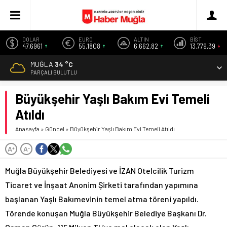
DOLAR
EURO
ALTIN
BİST
47,6961
55,1808
6.662,82
13.779,39
MUĞLA
34 °C
PARÇALI BULUTLU
Büyükşehir Yaşlı Bakım Evi Temeli
Atıldı
Anasayfa
»
Güncel
»
Büyükşehir Yaşlı Bakım Evi Temeli Atıldı
A
A
+
-
Muğla Büyükşehir Belediyesi ve İZAN Otelcilik Turizm
Ticaret ve İnşaat Anonim Şirketi tarafından yapımına
başlanan Yaşlı Bakımevinin temel atma töreni yapıldı.
Törende konuşan Muğla Büyükşehir Belediye Başkanı Dr.