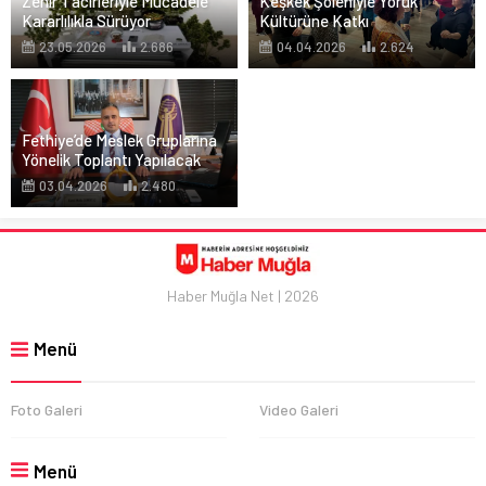
Zehir Tacirleriyle Mücadele
Keşkek Şöleniyle Yörük
Kararlılıkla Sürüyor
Kültürüne Katkı
23.05.2026
2.686
04.04.2026
2.624
Fethiye’de Meslek Gruplarına
Yönelik Toplantı Yapılacak
03.04.2026
2.480
Haber Muğla Net | 2026
Menü
Foto Galeri
Video Galeri
Menü