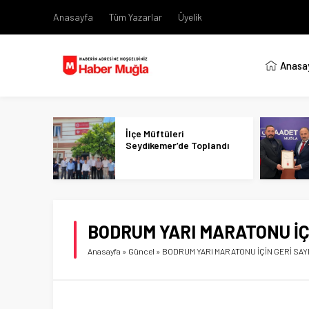
Anasayfa
Tüm Yazarlar
Üyelik
Anasa
İlçe Müftüleri
Seydikemer’de Toplandı
BODRUM YARI MARATONU İÇ
Anasayfa
»
Güncel
»
BODRUM YARI MARATONU İÇİN GERİ SAY