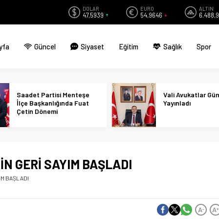
DOLAR
EURO
ALTIN
47,5939
54,9646
6.488,
yfa
Güncel
Siyaset
Eğitim
Sağlık
Spor
Saadet Partisi Menteşe
Vali Avukatlar Gü
İlçe Başkanlığında Fuat
Yayınladı
Çetin Dönemi
İN GERİ SAYIM BAŞLADI
IM BAŞLADI
A
A
-