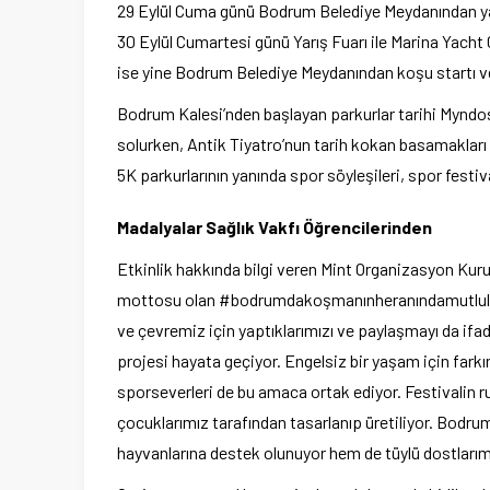
29 Eylül Cuma günü Bodrum Belediye Meydanından yarış
30 Eylül Cumartesi günü Yarış Fuarı ile Marina Yach
ise yine Bodrum Belediye Meydanından koşu startı v
Bodrum Kalesi’nden başlayan parkurlar tarihi Myndos 
solurken, Antik Tiyatro’nun tarih kokan basamakları
5K parkurlarının yanında spor söyleşileri, spor festiv
Madalyalar Sağlık Vakfı Öğrencilerinden
Etkinlik hakkında bilgi veren Mint Organizasyon Kur
mottosu olan #
bodrumdakoşmanınheranındamutlu
ve çevremiz için yaptıklarımızı ve paylaşmayı da ifade
projesi hayata geçiyor. Engelsiz bir yaşam için far
sporseverleri de bu amaca ortak ediyor. Festivalin 
çocuklarımız tarafından tasarlanıp üretiliyor. Bodrum
hayvanlarına destek olunuyor hem de tüylü dostlarım