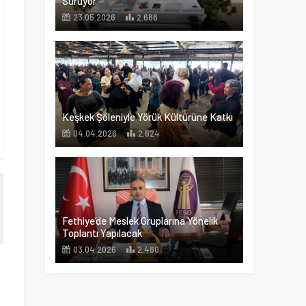
Sürüyor
23.05.2026
2.686
Keşkek Şöleniyle Yörük Kültürüne Katkı
04.04.2026
2.624
Fethiye’de Meslek Gruplarına Yönelik
Toplantı Yapılacak
03.04.2026
2.480