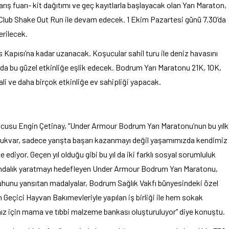
 fuarı- kit dağıtımı ve geç kayıtlarla başlayacak olan Yarı Maraton,
t Club Shake Out Run ile devam edecek. 1 Ekim Pazartesi günü 7.30’da
erilecek.
Kapısı’na kadar uzanacak. Koşucular sahil turu ile deniz havasını
 da bu güzel etkinliğe eşlik edecek. Bodrum Yarı Maratonu 21K, 10K,
ali ve daha birçok etkinliğe ev sahipliği yapacak.
ucusu Engin Çetinay, “Under Armour Bodrum Yarı Maratonu’nun bu yılk
lukvar, sadece yarışta başarı kazanmayı değil yaşamımızda kendimiz
 ediyor. Geçen yıl olduğu gibi bu yıl da iki farklı sosyal sorumluluk
kındalık yaratmayı hedefleyen Under Armour Bodrum Yarı Maratonu,
ruhunu yansıtan madalyalar, Bodrum Sağlık Vakfı bünyesindeki özel
 Geçici Hayvan Bakımevleriyle yapılan iş birliği ile hem sokak
ız için mama ve tıbbi malzeme bankası oluşturuluyor” diye konuştu.