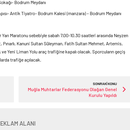
Sokağı- Bodrum Meydanı
sı- Antik Tiyatro- Bodrum Kalesi (manzara) – Bodrum Meydanı
Yarı Maratonu sebebiyle sabah 7.00-10.30 saatleri arasında Neyzen
, Pınarlı, Kanuni Sultan Süleyman, Fatih Sultan Mehmet, Artemis,
 ve Yeni Liman Yolu araç trafiğine kapalı olacak. Sporcuların geçiş
larda trafiğe açılacak.
SONRAKİ KONU
Muğla Muhtarlar Federasyonu Olağan Genel
Kurulu Yapıldı
REKLAM ALANI