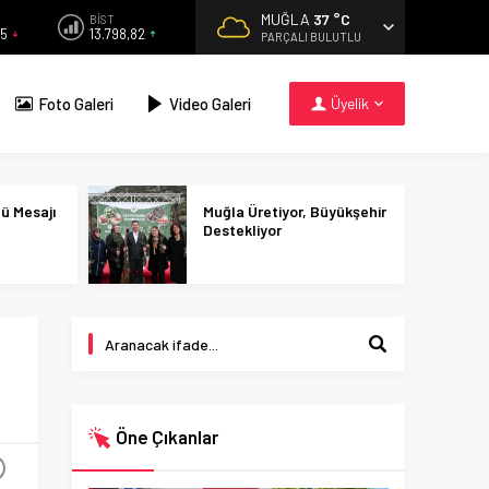
MUĞLA
37 °C
BİST
95
13.798,82
PARÇALI BULUTLU
Foto Galeri
Video Galeri
Üyelik
nü Mesajı
Muğla Üretiyor, Büyükşehir
Destekliyor
Öne Çıkanlar
+