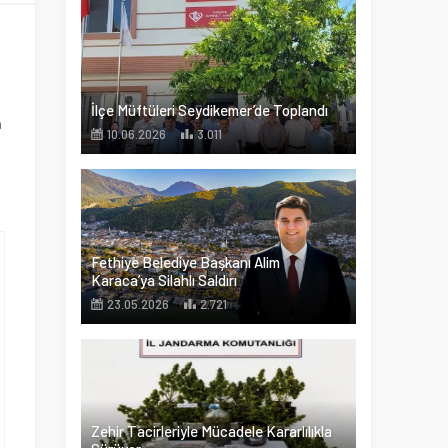
İlçe Müftüleri Seydikemer’de Toplandı
m
10.06.2026
3.011
Fethiye Belediye Başkanı Alim
Karaca’ya Silahlı Saldırı
23.05.2026
2.721
Zehir Tacirleriyle Mücadele Kararlılıkla