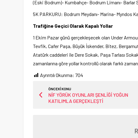
(Eski Bodrum)- Kumbahçe- Bodrum Limanı- Barlar 
5K PARKURU: Bodrum Meydanı- Marina- Myndos Kapı
Trafiğine Geçici Olarak Kapalı Yollar
1 Ekim Pazar günü gerçekleşecek olan Under Armour 
Tevfik, Cafer Paşa, Büyük İskender, Bitez, Bergamut
Atatürk caddeleri ile Dere Sokak, Paşa Tarlası Sokak
zamanlarına göre yollar kontrollü olarak farklı zaman
Ayrıntılı Okunma:
704
ÖNCEKİ KONU
NİF YÖRÜK OYUNLARI ŞENLİĞİ YOĞUN
KATILIMLA GERÇEKLEŞTİ