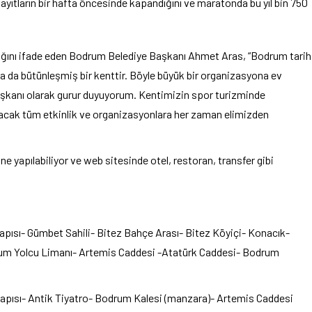
kayıtların bir hafta öncesinde kapandığını ve maratonda bu yıl bin 750
ığını ifade eden Bodrum Belediye Başkanı Ahmet Aras, “Bodrum tarih
rla da bütünleşmiş bir kenttir. Böyle büyük bir organizasyona ev
aşkanı olarak gurur duyuyorum. Kentimizin spor turizminde
acak tüm etkinlik ve organizasyonlara her zaman elimizden
ne yapılabiliyor ve web sitesinde otel, restoran, transfer gibi
sı- Gümbet Sahili- Bitez Bahçe Arası- Bitez Köyiçi- Konacık-
rum Yolcu Limanı- Artemis Caddesi -Atatürk Caddesi- Bodrum
ısı- Antik Tiyatro- Bodrum Kalesi (manzara)- Artemis Caddesi