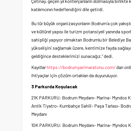
Çetinay, geçen yıl kontenjanların dolmasıyla birlikte 
katılımcının hedeflendiğini dile getirdi.
Bu tür büyük organizasyonların Bodrum’a çok yakışt
ve kültürel yapısı ile turizm potansiyeli yanında spo
sahipliği yapıyor olmaktan Bodrumlu bir Belediye B
yükselişini sağlamak üzere, kentimize fayda sağlay
geldiğince desteklerimizi sunacağız.” dedi.
Kayıtlar
https://bodrumyarimaratonu.
com/
dan onli
ihtiyaçlar için çözüm ortakları da duyuruluyor.
3 Parkurda Koşulacak
21K PARKURU: Bodrum Meydanı- Marina- Myndos Kapı
Antik Tiyatro- Kumbahçe Sahili- Paşa Tarlası- Bod
Meydanı
10K PARKURU: Bodrum Meydanı- Marina- Myndos Kap