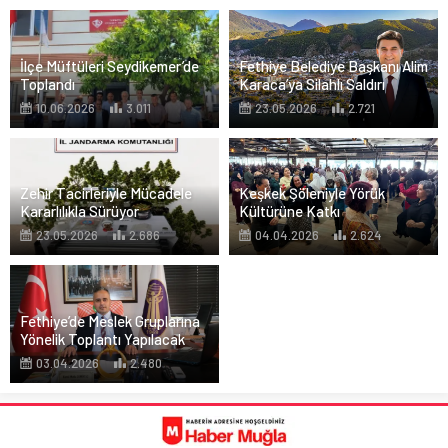
İlçe Müftüleri Seydikemer’de
Fethiye Belediye Başkanı Alim
Toplandı
Karaca’ya Silahlı Saldırı
10.06.2026
3.011
23.05.2026
2.721
Zehir Tacirleriyle Mücadele
Keşkek Şöleniyle Yörük
Kararlılıkla Sürüyor
Kültürüne Katkı
23.05.2026
2.686
04.04.2026
2.624
Fethiye’de Meslek Gruplarına
Yönelik Toplantı Yapılacak
03.04.2026
2.480