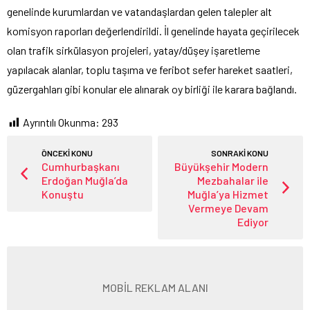
genelinde kurumlardan ve vatandaşlardan gelen talepler alt
komisyon raporları değerlendirildi. İl genelinde hayata geçirilecek
olan trafik sirkülasyon projeleri, yatay/düşey işaretleme
yapılacak alanlar, toplu taşıma ve feribot sefer hareket saatleri,
güzergahları gibi konular ele alınarak oy birliği ile karara bağlandı.
Ayrıntılı Okunma:
293
ÖNCEKİ KONU
SONRAKİ KONU
Cumhurbaşkanı
Büyükşehir Modern
Erdoğan Muğla’da
Mezbahalar ile
Konuştu
Muğla’ya Hizmet
Vermeye Devam
Ediyor
MOBİL REKLAM ALANI