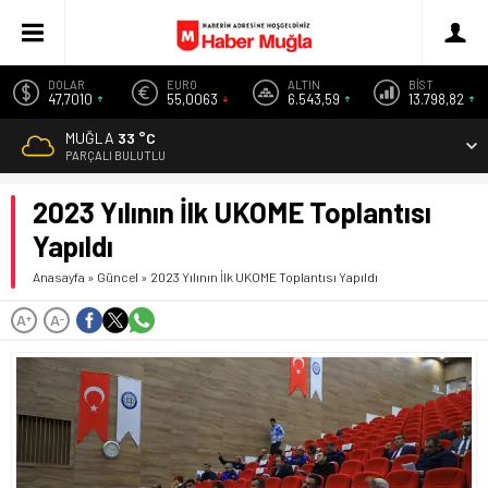
DOLAR
EURO
ALTIN
BİST
47,7010
55,0063
6.543,59
13.798,82
MUĞLA
33 °C
PARÇALI BULUTLU
2023 Yılının İlk UKOME Toplantısı
Yapıldı
Anasayfa
»
Güncel
»
2023 Yılının İlk UKOME Toplantısı Yapıldı
A
A
+
-